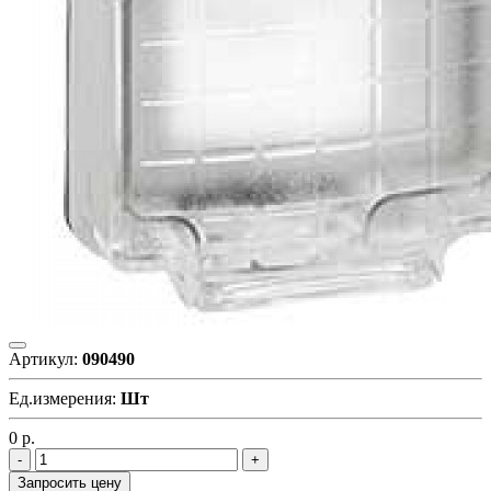
Артикул:
090490
Ед.измерения:
Шт
0
р.
Запросить цену