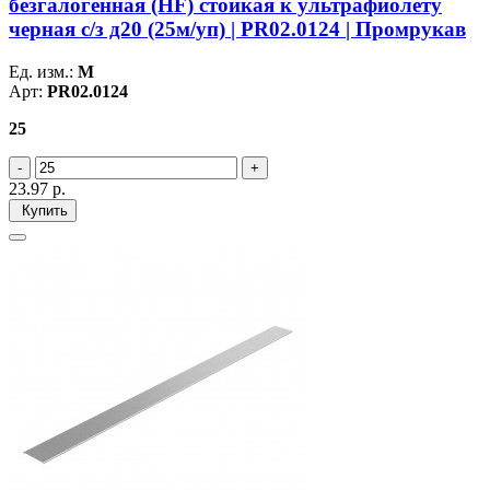
безгалогенная (HF) стойкая к ультрафиолету
черная с/з д20 (25м/уп) | PR02.0124 | Промрукав
Ед. изм.:
М
Арт:
PR02.0124
25
23.97
р.
Купить