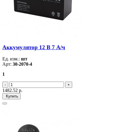
Аккумулятор 12 В 7 А/ч
Ед. изм.:
шт
Арт:
30-2070-4
1
1482.52
р.
Купить