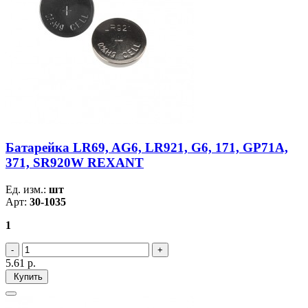
Батарейка LR69, AG6, LR921, G6, 171, GP71A,
371, SR920W REXANT
Ед. изм.:
шт
Арт:
30-1035
1
5.61
р.
Купить