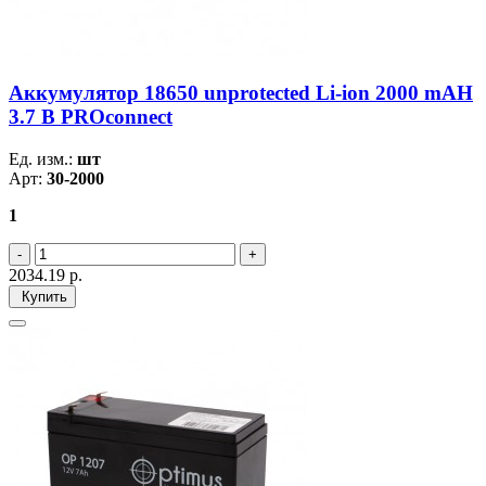
Аккумулятор 18650 unprotected Li-ion 2000 mAH
3.7 В PROconnect
Ед. изм.:
шт
Арт:
30-2000
1
2034.19
р.
Купить