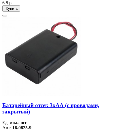
6.8
р.
Купить
Батарейный отсек 3хАА (с проводами,
закрытый)
Ед. изм.:
шт
Арт:
16-0825-9