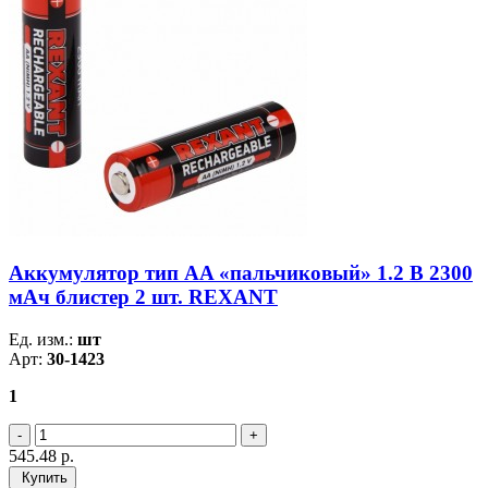
Аккумулятор тип AA «пальчиковый» 1.2 В 2300
мАч блистер 2 шт. REXANT
Ед. изм.:
шт
Арт:
30-1423
1
545.48
р.
Купить