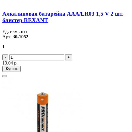
Алкалиновая батарейка AAA/LR03 1,5 V 2 шт.
блистер REXANT
Ед. изм.:
шт
Арт:
30-1052
1
19.04
р.
Купить