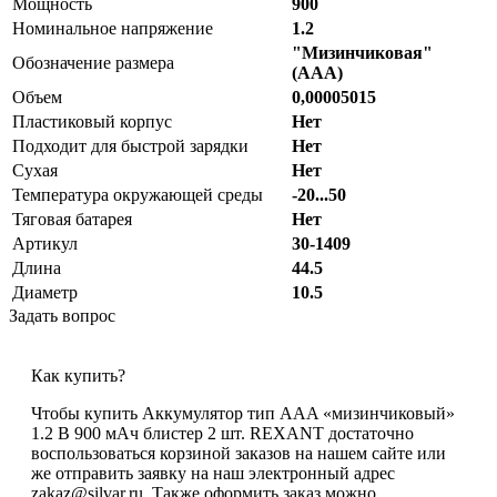
Мощность
900
Номинальное напряжение
1.2
"Мизинчиковая"
Обозначение размера
(AAA)
Объем
0,00005015
Пластиковый корпус
Нет
Подходит для быстрой зарядки
Нет
Сухая
Нет
Температура окружающей среды
-20...50
Тяговая батарея
Нет
Артикул
30-1409
Длина
44.5
Диаметр
10.5
Задать вопрос
Как купить?
Чтобы купить Аккумулятор тип AAA «мизинчиковый»
1.2 В 900 мАч блистер 2 шт. REXANT достаточно
воспользоваться корзиной заказов на нашем сайте или
же отправить заявку на наш электронный адрес
zakaz@silvar.ru. Также оформить заказ можно