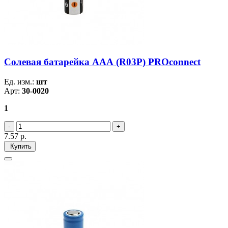
Солевая батарейка ААА (R03P) PROconnect
Ед. изм.:
шт
Арт:
30-0020
1
7.57
р.
Купить