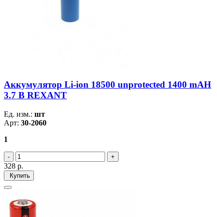
Аккумулятор Li-ion 18500 unprotected 1400 mAH
3.7 В REXANT
Ед. изм.:
шт
Арт:
30-2060
1
328
р.
Купить