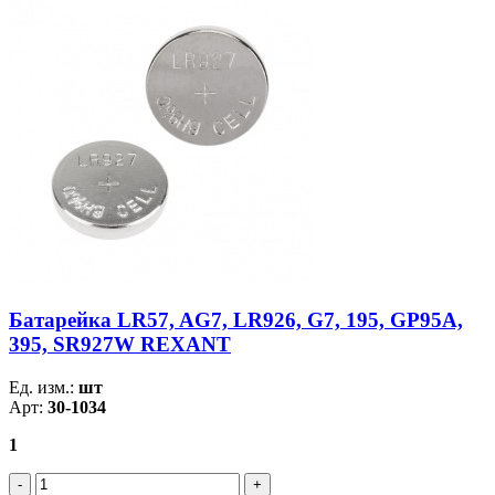
Батарейка LR57, AG7, LR926, G7, 195, GP95A,
395, SR927W REXANT
Ед. изм.:
шт
Арт:
30-1034
1