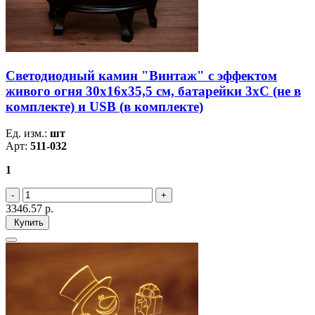
Светодиодный камин "Винтаж" с эффектом
живого огня 30х16х35,5 см, батарейки 3хС (не в
комплекте) и USB (в комплекте)
Ед. изм.:
шт
Арт:
511-032
1
3346.57
р.
Купить