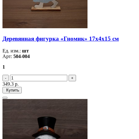
Деревянная фигурка «Гномик» 17х4х15 см
Ед. изм.:
шт
Арт:
504-004
1
349.3
р.
Купить