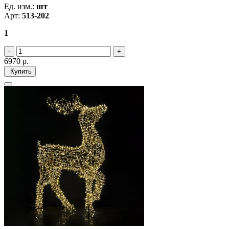
Ед. изм.:
шт
Арт:
513-202
1
6970
р.
Купить