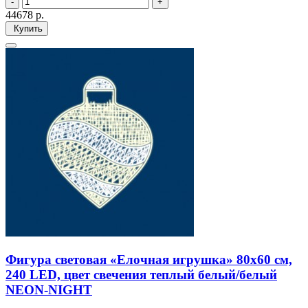
44678
р.
Купить
Фигура световая «Елочная игрушка» 80х60 см,
240 LED, цвет свечения теплый белый/белый
NEON-NIGHT