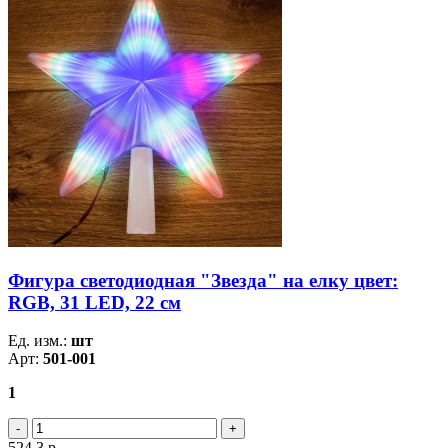
Фигура светодиодная "Звезда" на елку цвет:
RGB, 31 LED, 22 см
Ед. изм.:
шт
Арт:
501-001
1
524.3
р.