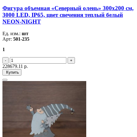
Фигура объемная «Северный олень» 300х200 см,
3000 LED, IP65, цвет свечения теплый белый
NEON-NIGHT
Ед. изм.:
шт
Арт:
501-235
1
228679.11
р.
Купить