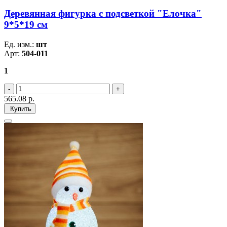
Деревянная фигурка с подсветкой "Елочка"
9*5*19 см
Ед. изм.:
шт
Арт:
504-011
1
565.08
р.
Купить