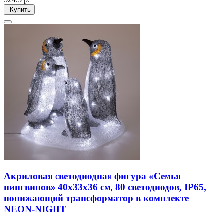
Купить
Акриловая светодиодная фигура «Семья
пингвинов» 40х33х36 см, 80 светодиодов, IP65,
понижающий трансформатор в комплекте
NEON-NIGHT