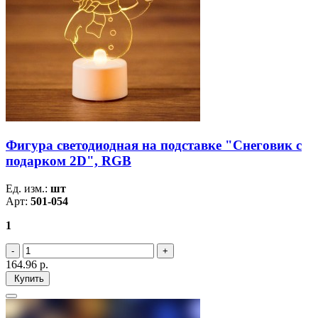
Фигура светодиодная на подставке "Снеговик с
подарком 2D", RGB
Ед. изм.:
шт
Арт:
501-054
1
164.96
р.
Купить