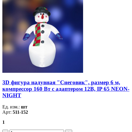
3D фигура надувная "Снеговик", размер 6 м,
компрессор 160 Вт с адаптером 12В, IP 65 NEON-
NIGHT
Ед. изм.:
шт
Арт:
511-152
1