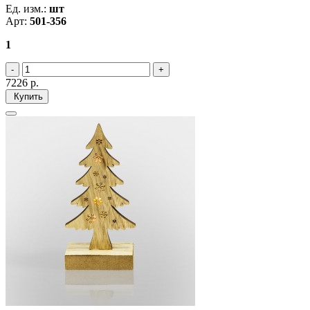
Ед. изм.:
шт
Арт:
501-356
1
7226
р.
Купить