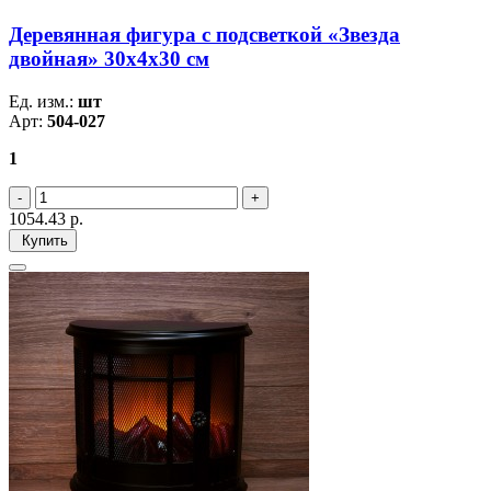
Деревянная фигура с подсветкой «Звезда
двойная» 30х4х30 см
Ед. изм.:
шт
Арт:
504-027
1
1054.43
р.
Купить