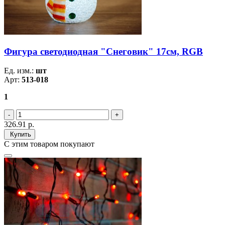
Фигура светодиодная "Снеговик" 17см, RGB
Ед. изм.:
шт
Арт:
513-018
1
326.91
р.
Купить
С этим товаром покупают