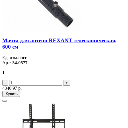
Мачта для антенн REXANT телескопическая,
600 см
Ед. изм.:
шт
Арт:
34-0577
1
4340.97
р.
Купить