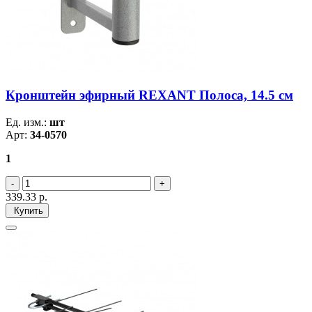
Кронштейн эфирный REXANT Полоса, 14.5 см
Ед. изм.:
шт
Арт:
34-0570
1
339.33
р.
Купить