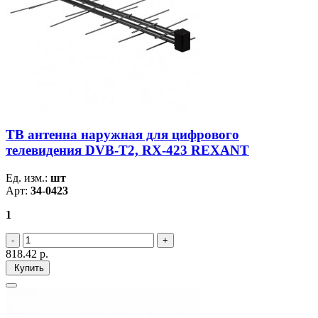
ТB антенна наружная для цифрового
телевидения DVB-T2, RX-423 REXANT
Ед. изм.:
шт
Арт:
34-0423
1
818.42
р.
Купить