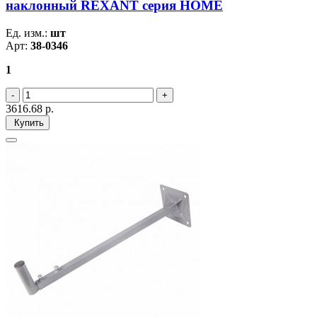
наклонный REXANT серия HOME
Ед. изм.:
шт
Арт:
38-0346
1
3616.68
р.
Купить