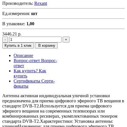
Производитель:
Rexant
Ед.измерения:
шт
В упаковке:
1,00
3446.21
р.
Купить в 1 клик
В корзину
Описание
Вопрос-ответ
Вопрос-
ответ
Как купить?
Как
купить
Сертификаты
Серти-
фикаты
Антенна активная индивидуальная уличной установки
предназначена для приема цифрового эфирного ТВ вещания в
стандарте DVB-T2.Используется для приема цифрового
эфирного вещания на современных телевизорах или
комбинированных ресиверах, укомплектованных тюнером
стандарта DVB-T2.Характеристики: Установка антенны:
уличнаяНазначение: для приема цифрового эфирного ТВ