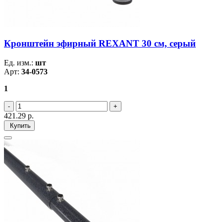
Кронштейн эфирный REXANT 30 см, серый
Ед. изм.:
шт
Арт:
34-0573
1
421.29
р.
Купить