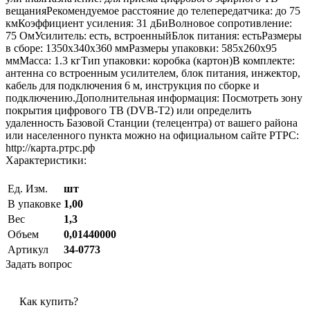
вещанияРекомендуемое расстояние до телепередатчика: до 75
кмКоэффициент усиления: 31 дБиВолновое сопротивление:
75 ОмУсилитель: есть, встроенныйБлок питания: естьРазмеры
в сборе: 1350х340х360 ммРазмеры упаковки: 585х260х95
ммМасса: 1.3 кгТип упаковки: коробка (картон)В комплекте:
антенна со встроенным усилителем, блок питания, инжектор,
кабель для подключения 6 м, инструкция по сборке и
подключению.Дополнительная информация: Посмотреть зону
покрытия цифрового ТВ (DVB-T2) или определить
удаленность Базовой Станции (телецентра) от вашего района
или населенного пункта можно на официальном сайте РТРС:
http://карта.ртрс.рф
Характеристики:
Ед. Изм.
шт
В упаковке
1,00
Вес
1,3
Объем
0,01440000
Артикул
34-0773
Задать вопрос
Как купить?