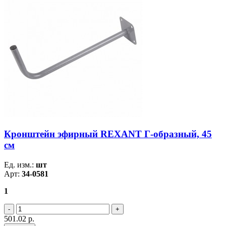
Кронштейн эфирный REXANT Г-образный, 45
см
Ед. изм.:
шт
Арт:
34-0581
1
501.02
р.