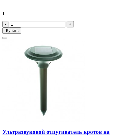
1
Купить
Ультразвуковой отпугиватель кротов на