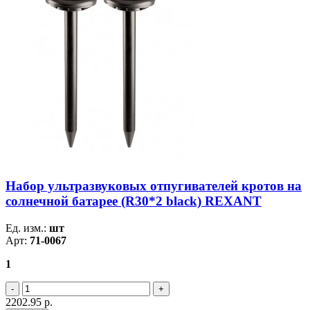
Набор ультразвуковых отпугивателей кротов на
солнечной батарее (R30*2 black) REXANT
Ед. изм.:
шт
Арт:
71-0067
1
2202.95
р.