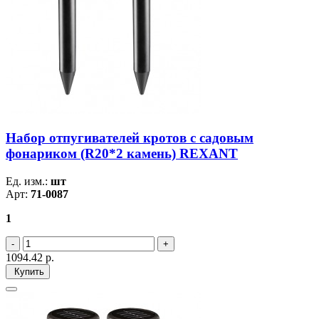
Набор отпугивателей кротов с садовым
фонариком (R20*2 камень) REXANT
Ед. изм.:
шт
Арт:
71-0087
1
1094.42
р.
Купить