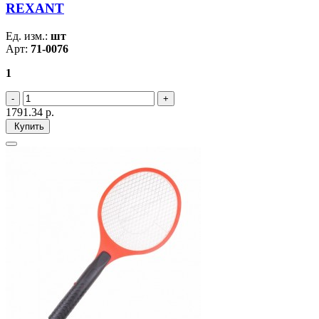
REXANT
Ед. изм.:
шт
Арт:
71-0076
1
1791.34
р.
Купить