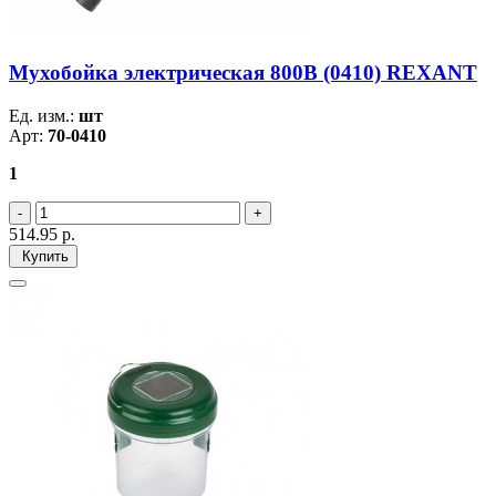
Мухобойка электрическая 800В (0410) REXANT
Ед. изм.:
шт
Арт:
70-0410
1
514.95
р.
Купить