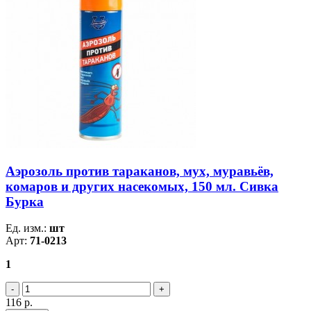
Аэрозоль против тараканов, мух, муравьёв,
комаров и других насекомых, 150 мл. Сивка
Бурка
Ед. изм.:
шт
Арт:
71-0213
1
116
р.