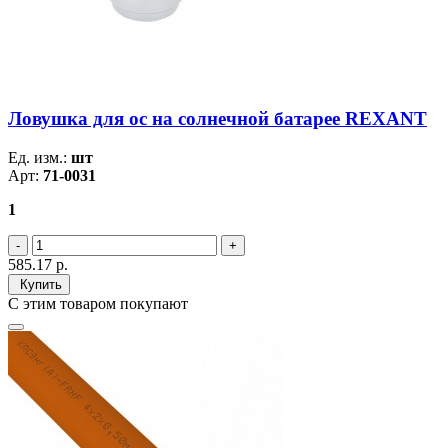
Ловушка для ос на солнечной батарее REXANT
Ед. изм.:
шт
Арт:
71-0031
1
585.17
р.
Купить
С этим товаром покупают