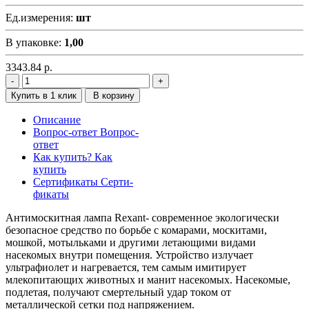
Ед.измерения:
шт
В упаковке:
1,00
3343.84
р.
Купить в 1 клик
В корзину
Описание
Вопрос-ответ
Вопрос-
ответ
Как купить?
Как
купить
Сертификаты
Серти-
фикаты
Антимоскитная лампа Rexant- современное экологически
безопасное средство по борьбе с комарами, москитами,
мошкой, мотыльками и другими летающими видами
насекомых внутри помещения. Устройство излучает
ультрафиолет и нагревается, тем самым имитирует
млекопитающих животных и манит насекомых. Насекомые,
подлетая, получают смертельный удар током от
металлической сетки под напряжением.