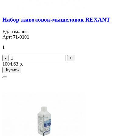
Набор живоловок-мышеловок REXANT
Ед. изм.:
шт
Арт:
71-0101
1
1004.63
р.
Купить