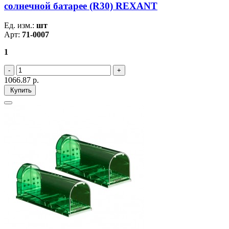
солнечной батарее (R30) REXANT
Ед. изм.:
шт
Арт:
71-0007
1
1066.87
р.
Купить