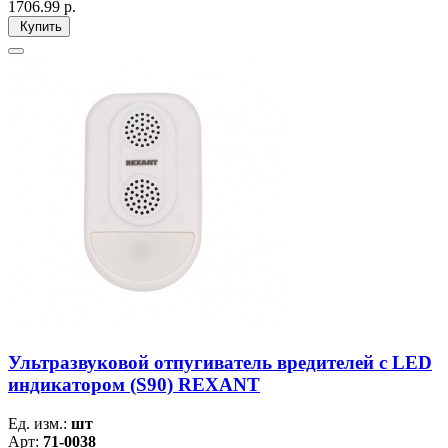
1706.99
р.
Купить
Ультразвуковой отпугиватель вредителей с LED
индикатором (S90) REXANT
Ед. изм.:
шт
Арт:
71-0038