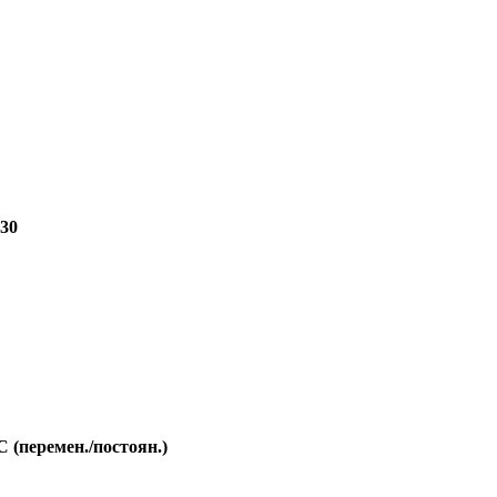
230
 (перемен./постоян.)