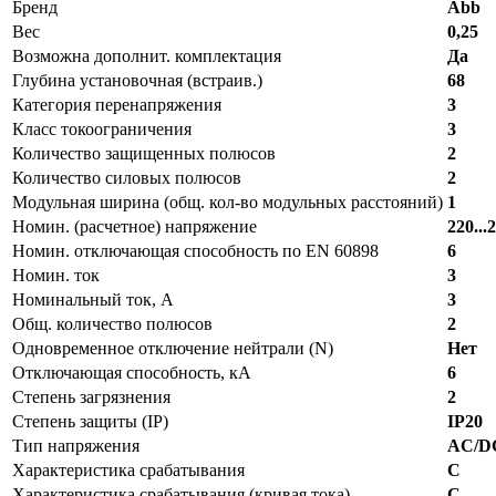
Бренд
Abb
Вес
0,25
Возможна дополнит. комплектация
Да
Глубина установочная (встраив.)
68
Категория перенапряжения
3
Класс токоограничения
3
Количество защищенных полюсов
2
Количество силовых полюсов
2
Модульная ширина (общ. кол-во модульных расстояний)
1
Номин. (расчетное) напряжение
220...
Номин. отключающая способность по EN 60898
6
Номин. ток
3
Номинальный ток, А
3
Общ. количество полюсов
2
Одновременное отключение нейтрали (N)
Нет
Отключающая способность, кА
6
Степень загрязнения
2
Степень защиты (IP)
IP20
Тип напряжения
AC/DC
Характеристика срабатывания
C
Характеристика срабатывания (кривая тока)
C