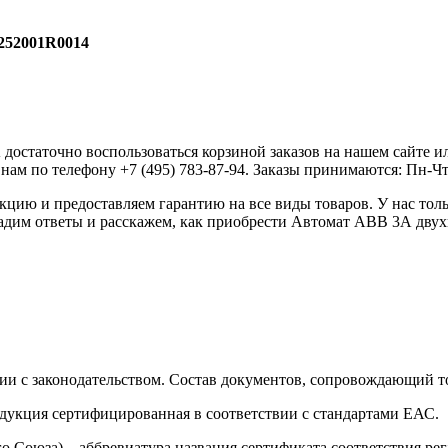
252001R0014
статочно воспользоваться корзиной заказов на нашем сайте ил
ам по телефону +7 (495) 783-87-94. Заказы принимаются: Пн-Чт с 
ию и предоставляем гарантию на все виды товаров. У нас толь
 дадим ответы и расскажем, как приобрести Автомат ABB 3А дву
ии с законодательством. Состав документов, сопровождающий то
одукция сертифицированная в соответствии с стандартами ЕАС.
о Союза) – аббревиатура названия сертификата соответствия р