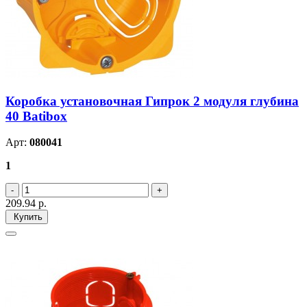
Коробка установочная Гипрок 2 модуля глубина
40 Batibox
Арт:
080041
1
209.94
р.
Купить