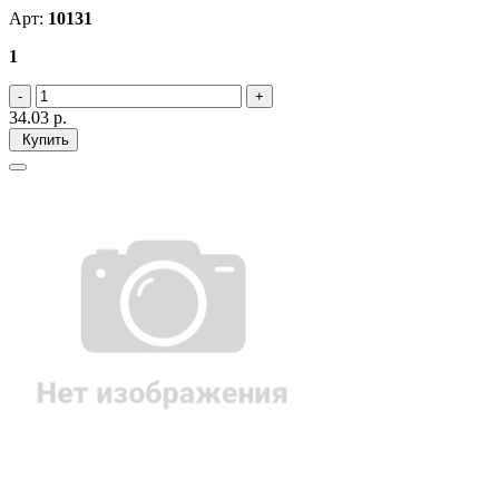
Арт:
10131
1
34.03
р.
Купить