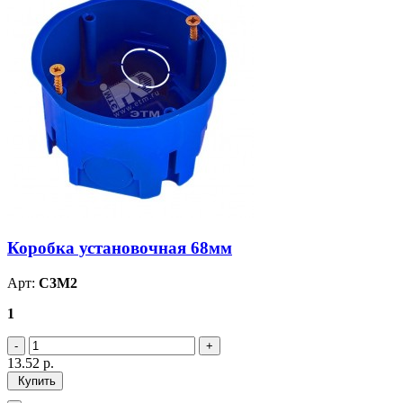
Коробка установочная 68мм
Арт:
С3М2
1
13.52
р.
Купить