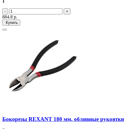
1
884.8
р.
Купить
Бокорезы REXANT 180 мм, обливные рукоятки