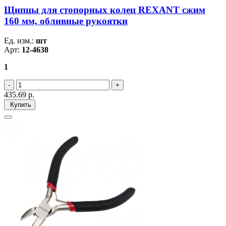
Щипцы для стопорных колец REXANT сжим
160 мм, обливные рукоятки
Ед. изм.:
шт
Арт:
12-4638
1
435.69
р.
Купить