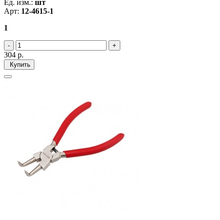
Ед. изм.:
шт
Арт:
12-4615-1
1
304
р.
Купить