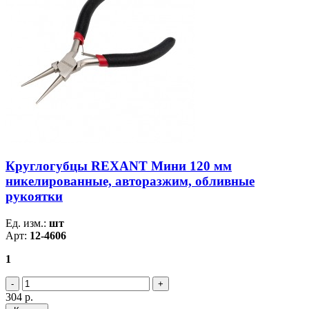
Круглогубцы REXANT Мини 120 мм
никелированные, авторазжим, обливные
рукоятки
Ед. изм.:
шт
Арт:
12-4606
1
304
р.