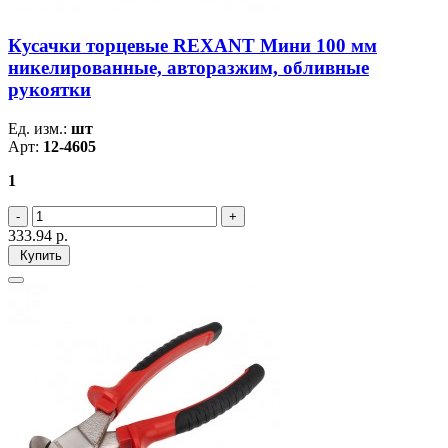
Кусачки торцевые REXANT Мини 100 мм
никелированные, авторазжим, обливные
рукоятки
Ед. изм.:
шт
Арт:
12-4605
1
333.94
р.
Купить