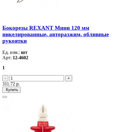
Бокорезы REXANT Мини 120 мм
никелированные, авторазжим, обливные
рукоятки
Ед. изм.:
шт
Арт:
12-4602
1
311.72
р.
Купить