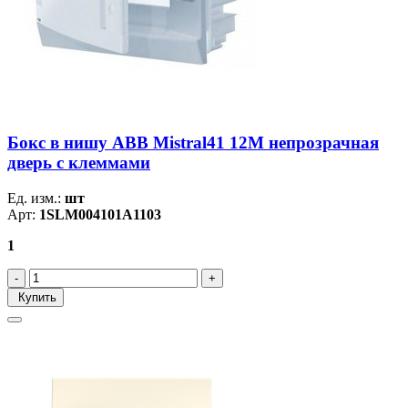
Бокс в нишу ABB Mistral41 12М непрозрачная
дверь c клеммами
Ед. изм.:
шт
Арт:
1SLM004101A1103
1
Купить