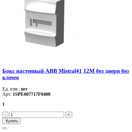
Бокс настенный ABB Mistral41 12М без двери без
клемм
Ед. изм.:
шт
Арт:
1SPE007717F0400
1
Купить