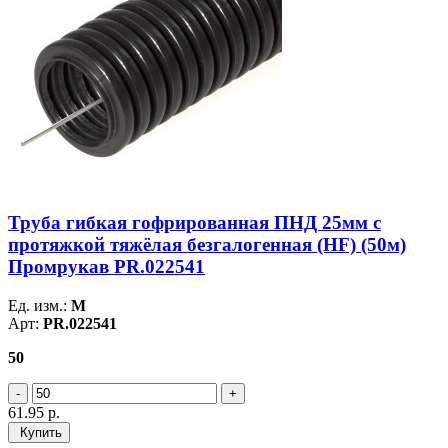
Труба гибкая гофрированная ПНД 25мм с
протяжкой тяжёлая безгалогенная (HF) (50м)
Промрукав PR.022541
Ед. изм.:
М
Арт:
PR.022541
50
61.95
р.
Купить