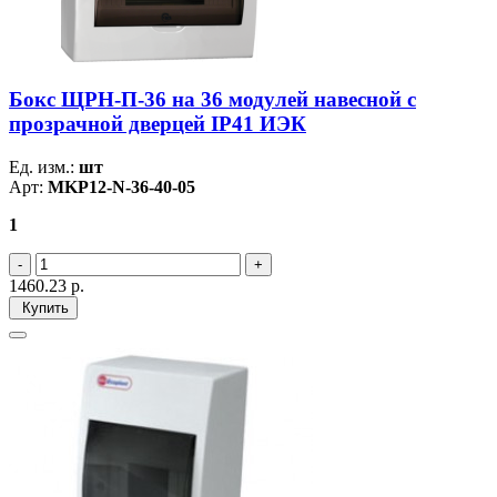
Бокс ЩРН-П-36 на 36 модулей навесной с
прозрачной дверцей IP41 ИЭК
Ед. изм.:
шт
Арт:
MKP12-N-36-40-05
1
1460.23
р.
Купить