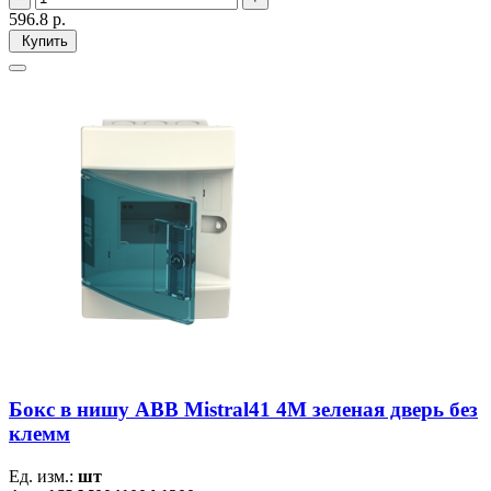
596.8
р.
Купить
Бокс в нишу ABB Mistral41 4М зеленая дверь без
клемм
Ед. изм.:
шт