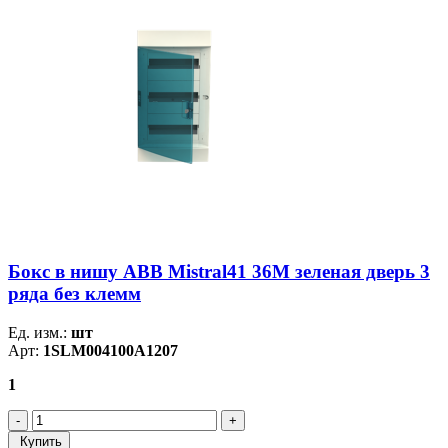
Бокс в нишу ABB Mistral41 36М зеленая дверь 3
ряда без клемм
Ед. изм.:
шт
Арт:
1SLM004100A1207
1
Купить