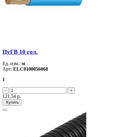
ПуГВ 10 гол.
Ед. изм.:
м
Арт:
ELC0100056068
1
121.54
р.
Купить