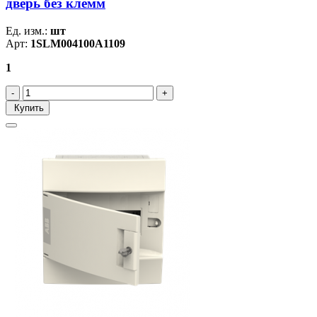
дверь без клемм
Ед. изм.:
шт
Арт:
1SLM004100A1109
1
Купить