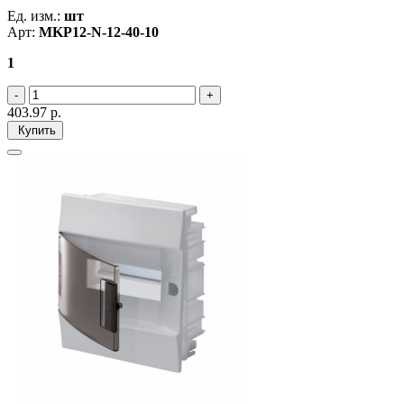
Ед. изм.:
шт
Арт:
MKP12-N-12-40-10
1
403.97
р.
Купить