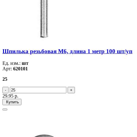
Шпилька резьбовая М6, длина 1 метр 100 шт/уп
Ед. изм.:
шт
Арт:
620101
25
29.95
р.
Купить