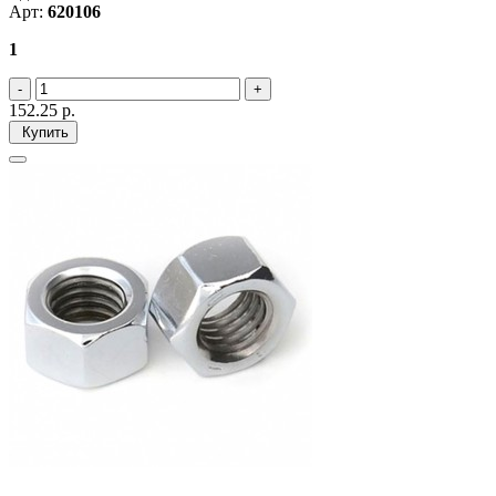
Арт:
620106
1
152.25
р.
Купить