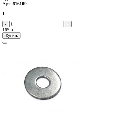
Арт:
616109
1
165
р.
Купить