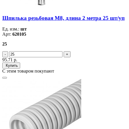
Шпилька резьбовая М8, длина 2 метра 25 шт/уп
Ед. изм.:
шт
Арт:
620105
25
95.71
р.
Купить
С этим товаром покупают