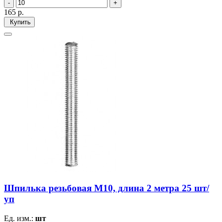
165
р.
Купить
Шпилька резьбовая М10, длина 2 метра 25 шт/
уп
Ед. изм.:
шт