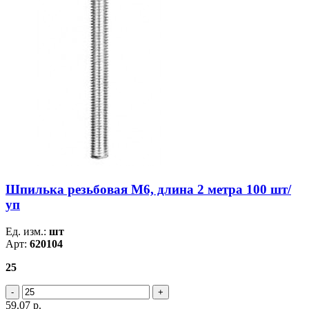
Шпилька резьбовая М6, длина 2 метра 100 шт/
уп
Ед. изм.:
шт
Арт:
620104
25
59.07
р.