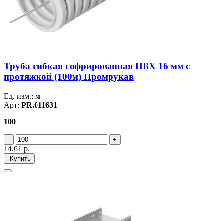
Труба гибкая гофрированная ПВХ 16 мм с
протяжкой (100м) Промрукав
Ед. изм.:
м
Арт:
PR.011631
100
14.61
р.
Купить