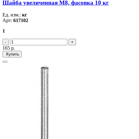
Шайба увеличенная М8, фасовка 10 кг
Ед. изм.:
кг
Арт:
617102
1
165
р.
Купить