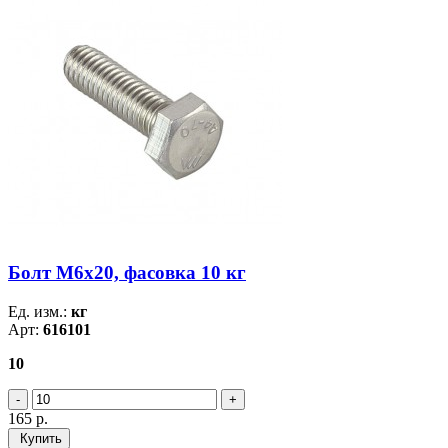
Болт М6х20, фасовка 10 кг
Ед. изм.:
кг
Арт:
616101
10
165
р.
Купить