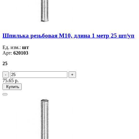
Шпилька резьбовая М10, длина 1 метр 25 шт/уп
Ед. изм.:
шт
Арт:
620103
25
75.65
р.
Купить