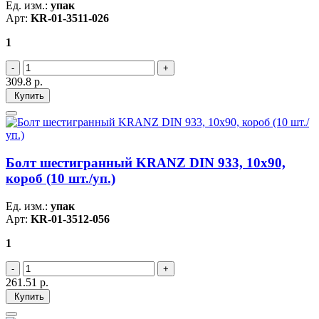
Ед. изм.:
упак
Арт:
KR-01-3511-026
1
309.8
р.
Купить
Болт шестигранный KRANZ DIN 933, 10х90,
короб (10 шт./уп.)
Ед. изм.:
упак
Арт:
KR-01-3512-056
1
261.51
р.
Купить