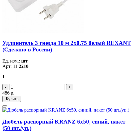
Удлинитель 3 гнезда 10 м 2х0.75 белый REXANT
(Сделано в России)
Ед. изм.:
шт
Арт:
11-2210
1
486
р.
Купить
Дюбель распорный KRANZ 6х50, синий, пакет
(50 шт./уп.)