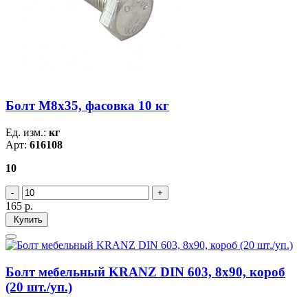
Болт М8х35, фасовка 10 кг
Ед. изм.:
кг
Арт:
616108
10
165
р.
Купить
Болт мебельный KRANZ DIN 603, 8х90, короб
(20 шт./уп.)