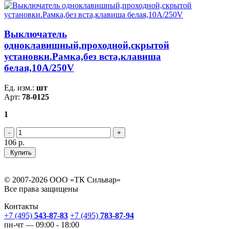
Выключатель
одноклавишный,проходной,скрытой
установки.Рамка,без вста,клавиша
белая,10A/250V
Ед. изм.:
шт
Арт:
78-0125
1
106
р.
Купить
© 2007-2026 ООО «ТК Сильвар»
Все права защищены
Контакты
+7 (495)
543-87-83
+7 (495)
783-87-94
пн-чт — 09:00 - 18:00