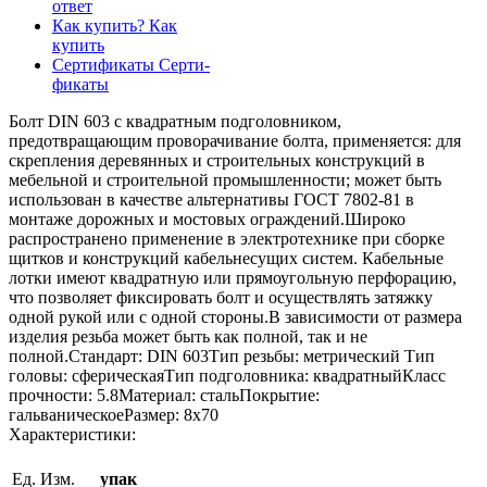
ответ
Как купить?
Как
купить
Сертификаты
Серти-
фикаты
Болт DIN 603 с квадратным подголовником,
предотвращающим проворачивание болта, применяется: для
скрепления деревянных и строительных конструкций в
мебельной и строительной промышленности; может быть
использован в качестве альтернативы ГОСТ 7802-81 в
монтаже дорожных и мостовых ограждений.Широко
распространено применение в электротехнике при сборке
щитков и конструкций кабельнесущих систем. Кабельные
лотки имеют квадратную или прямоугольную перфорацию,
что позволяет фиксировать болт и осуществлять затяжку
одной рукой или с одной стороны.В зависимости от размера
изделия резьба может быть как полной, так и не
полной.Стандарт: DIN 603Тип резьбы: метрический Тип
головы: сферическаяТип подголовника: квадратныйКласс
прочности: 5.8Материал: стальПокрытие:
гальваническоеРазмер: 8х70
Характеристики:
Ед. Изм.
упак