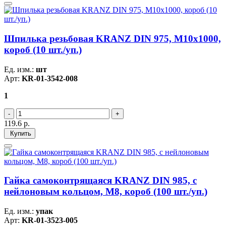
Шпилька резьбовая KRANZ DIN 975, M10х1000,
короб (10 шт./уп.)
Ед. изм.:
шт
Арт:
KR-01-3542-008
1
119.6
р.
Купить
Гайка самоконтрящаяся KRANZ DIN 985, с
нейлоновым кольцом, M8, короб (100 шт./уп.)
Ед. изм.:
упак
Арт:
KR-01-3523-005