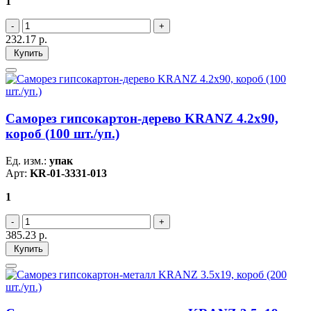
1
232.17
р.
Купить
Саморез гипсокартон-дерево KRANZ 4.2х90,
короб (100 шт./уп.)
Ед. изм.:
упак
Арт:
KR-01-3331-013
1
385.23
р.
Купить