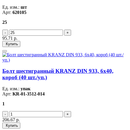
Ед. изм.:
шт
Арт:
620105
25
95.71
р.
Купить
Болт шестигранный KRANZ DIN 933, 6х40,
короб (40 шт./уп.)
Ед. изм.:
упак
Арт:
KR-01-3512-014
1
206.67
р.
Купить