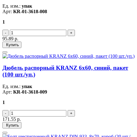
Ед. изм.:
упак
Арт:
KR-01-3618-008
1
95.89
р.
Купить
Дюбель распорный KRANZ 6х60, синий, пакет
(100 шт./уп.)
Ед. изм.:
упак
Арт:
KR-01-3618-009
1
171.55
р.
Купить