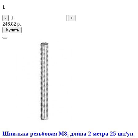
1
246.82
р.
Купить
Шпилька резьбовая М8, длина 2 метра 25 шт/уп