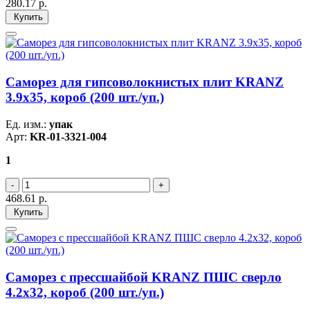
280.17
р.
Купить
Саморез для гипсоволокнистых плит KRANZ
3.9х35, короб (200 шт./уп.)
Ед. изм.:
упак
Арт:
KR-01-3321-004
1
468.61
р.
Купить
Саморез с прессшайбой KRANZ ПШС сверло
4.2х32, короб (200 шт./уп.)