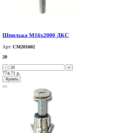
Шпилька М16х2000 ДКС
Арт:
CM201602
20
774.71
р.
Купить