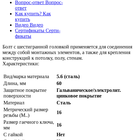
Вопрос-ответ
Вопрос-
ответ
Как купить?
Как
купить
Видео
Видео
Сертификаты
Серти-
фикаты
Болт с шестигранной головкой применяется для соединения
между собой монтажных элементов, а также для крепления
конструкций к потолку, полу, стенам.
Характеристики:
Вид/марка материала
5.6 (сталь)
Длина, мм
60
Защитное покрытие
Гальваническое/электролит.
поверхности
цинковое покрытие
Материал
Сталь
Метрический размер
16
резьбы (М..)
Размер гаечного ключа,
16
мм
С гайкой
Нет