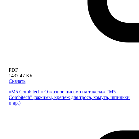
PDF
1437.47 КБ.
Скачать
«M5 Combitech» Отказное письмо на такелаж “M5
Combitech” (зажимы, крепеж для троса, хомута, шпильки
и др.)