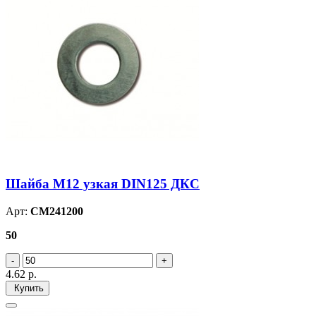
Шайба М12 узкая DIN125 ДКС
Арт:
CM241200
50
4.62
р.
Купить