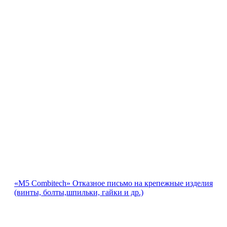
«М5 Combitech» Отказное письмо на крепежные изделия
(винты, болты,шпильки, гайки и др.)