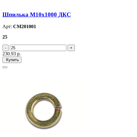
Шпилька М10х1000 ДКС
Арт:
CM201001
25
230.93
р.
Купить