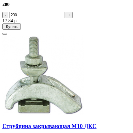
200
17.84
р.
Купить
Cтрубцина закрывающая М10 ДКС