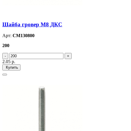
Шайба гровер М8 ДКС
Арт:
CM130800
200
2.05
р.
Купить