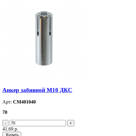
Анкер забивной М10 ДКС
Арт:
CM401040
70
41.69
р.
Купить