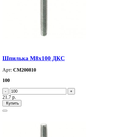
Шпилька М8х100 ДКС
Арт:
CM200810
100
21.7
р.
Купить