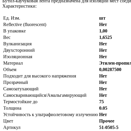
Бутил-каучуковая лента предназначена для изоляции мест сое
Характеристики:
Ед. Изм.
шт
Reflective (fluorescent)
Нет
В упаковке
1,00
Вес
1,6525
Вулканизация
Нет
Двухсторонний
Нет
Изоляционная
Нет
Материал
Этилен-пропи
Объем
0,00287500
Подходит для высокого напряжения
Нет
Прозрачный
Нет
Самозатухающий
Нет
Самосваривающийся/Амальгамирующий
Нет
Термостойкие до
75
Толщина
0.05
Устойчивость к ультрафиолетовому излучению
Нет
Цвет
Прочее
Артикул
51-0505-5