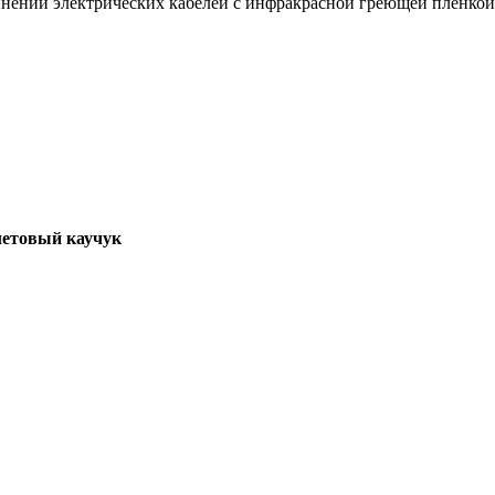
динений электрических кабелей с инфракрасной греющей пленкой
летовый каучук