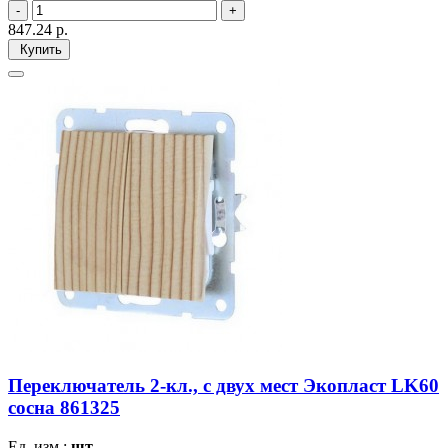
847.24
р.
Купить
Переключатель 2-кл., с двух мест Экопласт LK60
сосна 861325
Ед. изм.:
шт