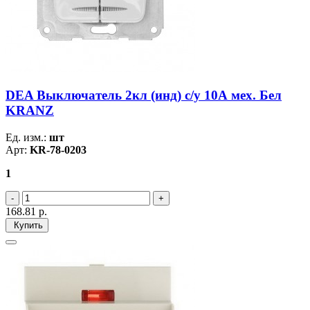
DEA Выключатель 2кл (инд) с/у 10А мех. Бел
KRANZ
Ед. изм.:
шт
Арт:
KR-78-0203
1
168.81
р.
Купить