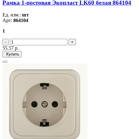
Рамка 1-постовая Экопласт LK60 белая 864104
Ед. изм.:
шт
Арт:
864104
1
55.57
р.
Купить