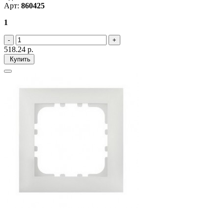
Арт:
860425
1
518.24
р.
Купить