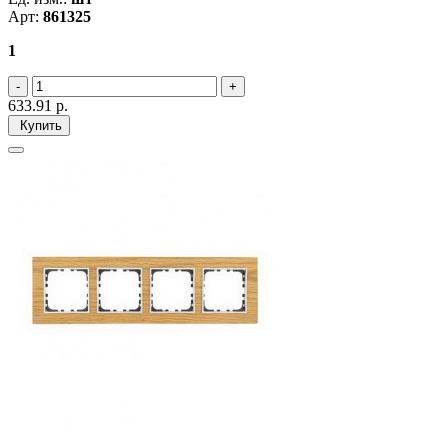
Арт:
861325
1
633.91
р.
Купить