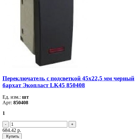
Переключатель с подсветкой 45х22,5 мм черный
бархат Экопласт LK45 850408
Ед. изм.:
шт
Арт:
850408
1
684.42
р.
Купить