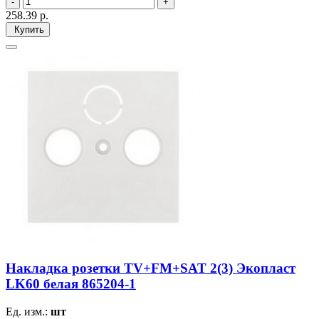
258.39
р.
Купить
Накладка розетки TV+FM+SAT 2(3) Экопласт
LK60 белая 865204-1
Ед. изм.:
шт