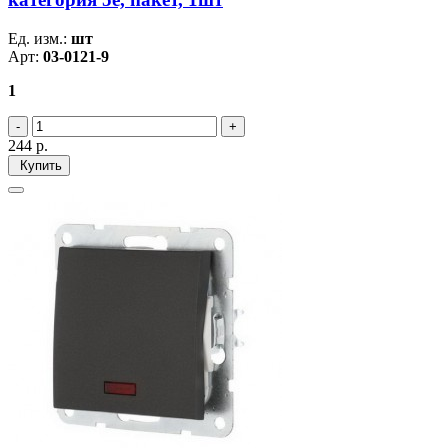
Ед. изм.:
шт
Арт:
03-0121-9
1
244
р.
Купить