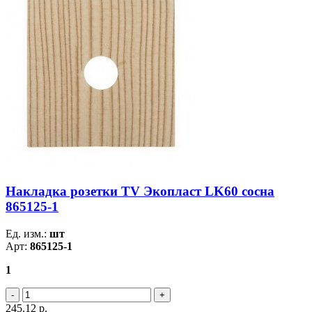
Накладка розетки TV Экопласт LK60 сосна
865125-1
Ед. изм.:
шт
Арт:
865125-1
1
245.12
р.