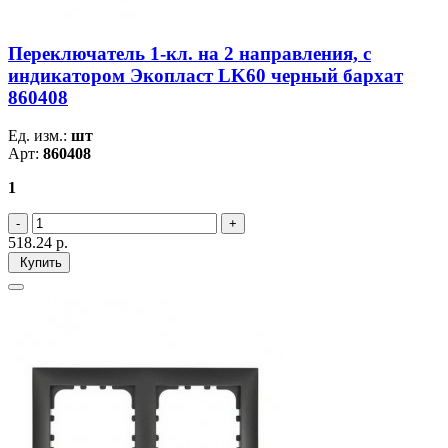
Переключатель 1-кл. на 2 направления, c
индикатором Экопласт LK60 черный бархат
860408
Ед. изм.:
шт
Арт:
860408
1
518.24
р.
Купить