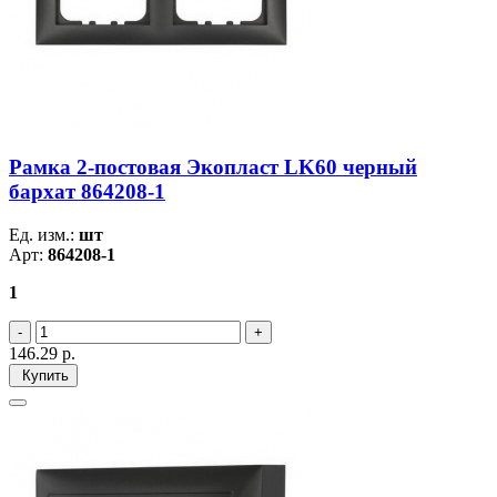
Рамка 2-постовая Экопласт LK60 черный
бархат 864208-1
Ед. изм.:
шт
Арт:
864208-1
1
146.29
р.
Купить