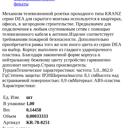
фикаты
Механизм телевизионной розетки проходного типа KRANZ
серии DEA для скрытого монтажа используется в квартирах,
офисах, в загородном строительстве. Предназначен для
подключения к любым спутниковым сетям с помощью
телевизионного кабеля к антенне.Изделие соответствует
требованиям пожарной безопасности. Дополнительно
приобретается рамка того же или иного цвета из серии DEA
на выбор. Корпус выполнен из гладкого ударопрочного
пластика. Благодаря лаконичной форме корпуса и
нейтральному бежевому цвету устройство гармонично
дополнит интерьер.Страна производитель:
ТурцияТехнические характеристики: частота: 5.0...862.0
ГцСтепень защиты: IP20Ширина/высота: 8,1 смВысота над
встраиваемой поверхностью: 0,9 смМатериал: ABS-пластик
Характеристики:
Ед. Изм.
шт
В упаковке
1,00
Вес
0,14458
Объем
0,00033333
Артикул
KR-78-0251