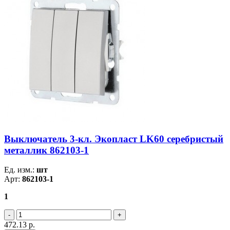
Выключатель 3-кл. Экопласт LK60 серебристый
металлик 862103-1
Ед. изм.:
шт
Арт:
862103-1
1
472.13
р.