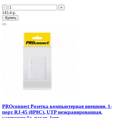
143.4
р.
Купить
PROconnect Рoзетка компьютерная внешняя, 1-
порт RJ-45 (8P8C), UTP неэкранированная,
категория 5e, пакет, 1шт