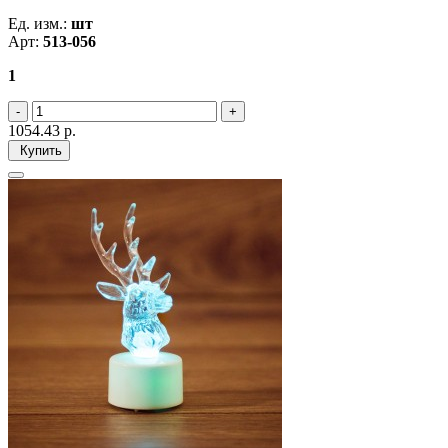
Ед. изм.:
шт
Арт:
513-056
1
1054.43
р.
Купить