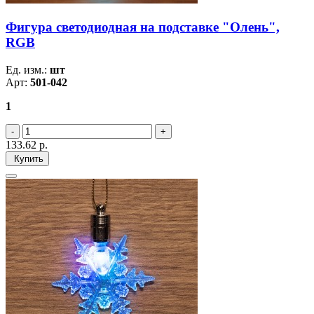
Фигура светодиодная на подставке "Олень",
RGB
Ед. изм.:
шт
Арт:
501-042
1
133.62
р.
Купить