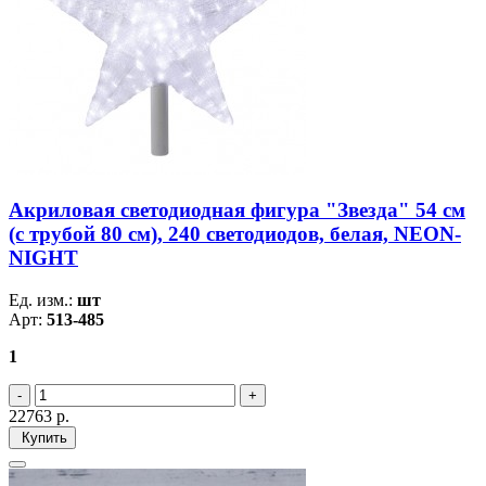
Акриловая светодиодная фигура "Звезда" 54 см
(c трубой 80 см), 240 светодиодов, белая, NEON-
NIGHT
Ед. изм.:
шт
Арт:
513-485
1
22763
р.
Купить