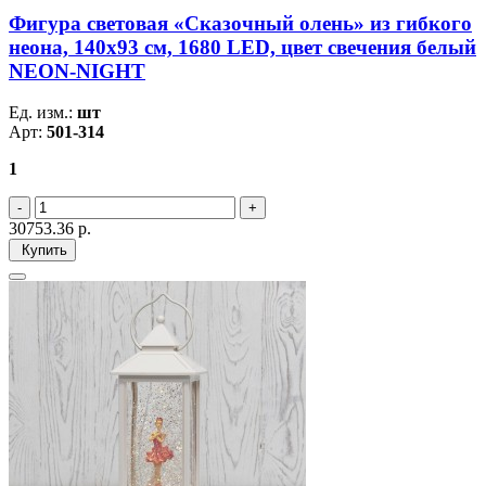
Фигура световая «Сказочный олень» из гибкого
неона, 140х93 см, 1680 LED, цвет свечения белый
NEON-NIGHT
Ед. изм.:
шт
Арт:
501-314
1
30753.36
р.
Купить