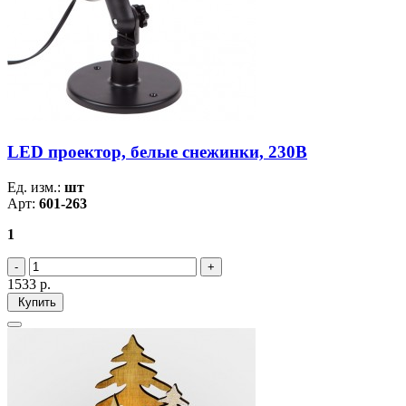
LED проектор, белые снежинки, 230В
Ед. изм.:
шт
Арт:
601-263
1
1533
р.
Купить