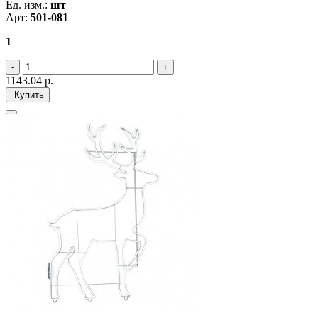
Ед. изм.:
шт
Арт:
501-081
1
1143.04
р.
Купить