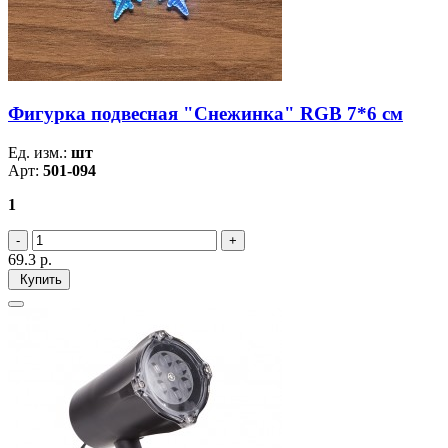
Фигурка подвесная "Снежинка" RGB 7*6 см
Ед. изм.:
шт
Арт:
501-094
1
69.3
р.
Купить