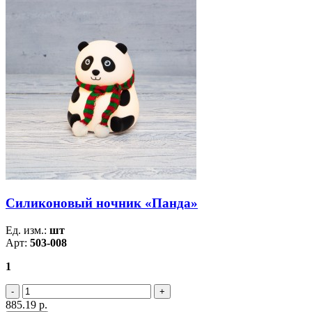
Силиконовый ночник «Панда»
Ед. изм.:
шт
Арт:
503-008
1
885.19
р.