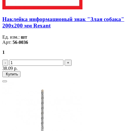
Наклейка информационый знак "Злая собака"
200x200 мм Rexant
Ед. изм.:
шт
Арт:
56-0036
1
38.09
р.
Купить