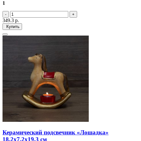
1
349.3
р.
Купить
Керамический подсвечник «Лошадка»
18.2х7.2х19.3 см