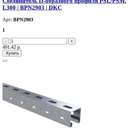
Соединитель П-образного профиля PSL/PSM.
L300 | BPN2903 | DKC
Арт:
BPN2903
1
491.42
р.
Купить