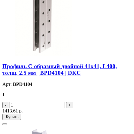
Профиль С-образный двойной 41х41, L400,
толщ. 2.5 мм | BPD4104 | DKC
Арт:
BPD4104
1
1413.61
р.
Купить