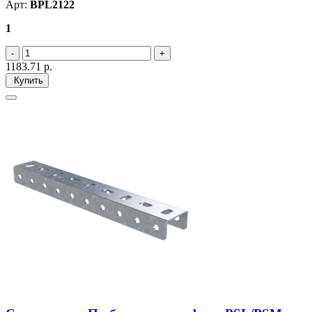
Арт:
BPL2122
1
1183.71
р.
Купить