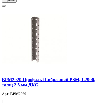
Купить
BPM2929 Профиль П-образный PSM, L2900,
толщ.2,5 мм ДКС
Арт:
BPM2929
1