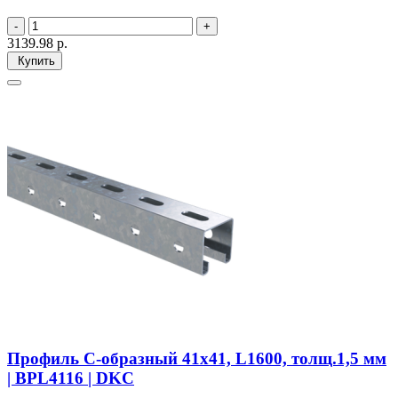
3139.98
р.
Купить
Профиль С-образный 41х41, L1600, толщ.1,5 мм
| BPL4116 | DKC