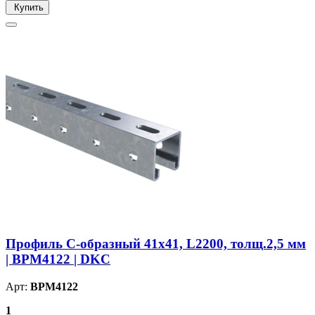
Купить
Профиль С-образный 41х41, L2200, толщ.2,5 мм
| BPM4122 | DKC
Арт:
BPM4122
1