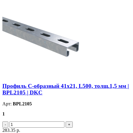
Профиль С-образный 41х21, L500, толщ.1,5 мм |
BPL2105 | DKC
Арт:
BPL2105
1
283.35
р.