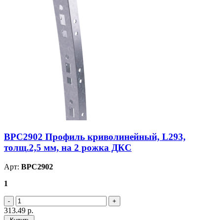
BPC2902 Профиль криволинейный, L293,
толщ.2,5 мм, на 2 рожка ДКС
Арт:
BPC2902
1
313.49
р.