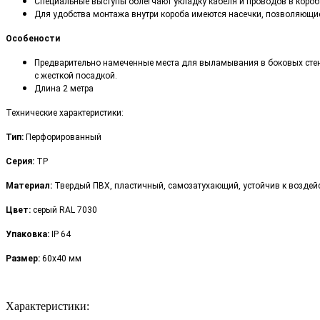
Специальные выступы облегчают укладку кабеля и проводов в короб
Для удобства монтажа внутри короба имеются насечки, позволяющие
Особености
Предварительно намеченные места для выламывания в боковых стен
с жесткой посадкой.
Длина 2 метра
​Технические характеристики:
Тип:
Перфорированный
Серия:
TP
Материал:
Твердый ПВХ, пластичный, самозатухающий, устойчив к воздей
Цвет:
серый RAL 7030
Упаковка:
IP 64
Размер:
60х40 мм
Характеристики: