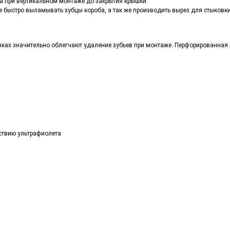
а при вертикальном монтаже до закрытия крышки.
 быстро выламывать зубцы короба, а так же производить вырез для стыковки
ках значительно облегчают удаление зубьев при монтаже. Перфорированная 
ствию ультрафиолета