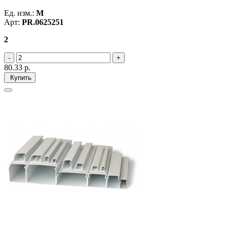
Ед. изм.:
М
Арт:
PR.0625251
2
80.33
р.
Купить