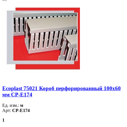
Ecoplast 75021 Короб перфорированный 100х60
мм CP-E174
Ед. изм.:
м
Арт:
CP-E174
1