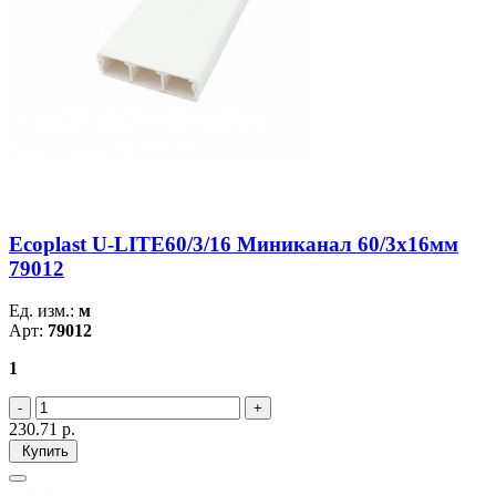
Ecoplast U-LITE60/3/16 Миниканал 60/3х16мм
79012
Ед. изм.:
м
Арт:
79012
1
230.71
р.
Купить