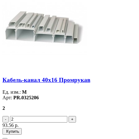
Кабель-канал 40х16 Промрукав
Ед. изм.:
М
Арт:
PR.0325206
2
93.56
р.
Купить