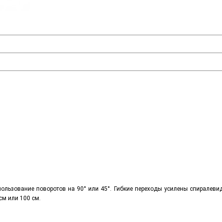
спользование поворотов на 90° или 45°. Гибкие переходы усилены спиралев
см или 100 см.