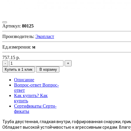
Артикул:
80125
Производитель:
Экопласт
Ед.измерения:
м
757.15
р.
Купить в 1 клик
В корзину
Описание
Вопрос-ответ
Вопрос-
ответ
Как купить?
Как
купить
Сертификаты
Серти-
фикаты
Труба двустенная, гладкая внутри, гофрированная снаружи, при
Обладает высокой устойчивостью к агрессивным средам. Влаго