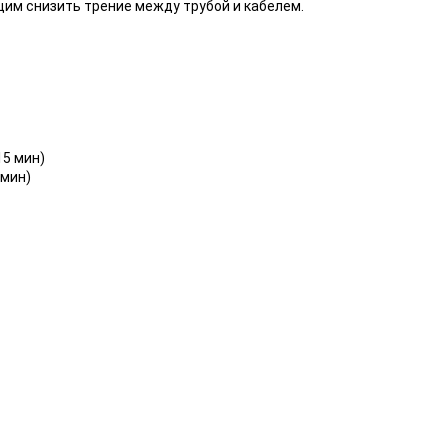
им снизить трение между трубой и кабелем.
 15 мин)
 мин)