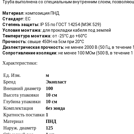
Труба выполнена со специальным внутренним слоем, позволяющ
Материал:
композиция ПНД
Стандарт:
ЕС
Степень защиты:
IP 55 по ГОСТ 14254 (МЭК 529)
Условия монтажа:
для прокладки кабеля под землей
Температура монтажа:
от -25°С до +60°С
Прочность:
свыше 450Н на 5см при 20°С
Диэлектрическая прочность:
не менее 2000 В (50 Гц, в течение
Сопротивление изоляции:
не менее 100 МОм (500 В, в течение 1
Характеристики:
Ед. Изм.
м
Бренд
Экопласт
Внешний диаметр
100
Высота упаковки
10 см
Глубина упаковки
10 см
Комплектация
без зонда
Кратность поставки
1
Материал
ПНД
Наруж. диаметр
125