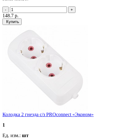
148.7
р.
Купить
Колодка 2 гнезда с/з PROconnect «Эконом»
1
Ед. изм.:
шт