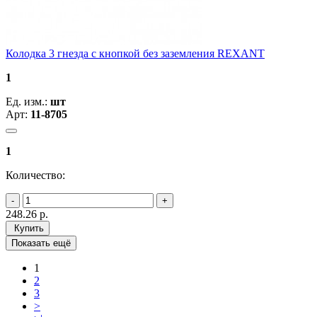
Колодка 3 гнезда с кнопкой без заземления REXANT
1
Ед. изм.:
шт
Арт:
11-8705
1
Количество:
248.26
р.
Купить
Показать ещё
1
2
3
>