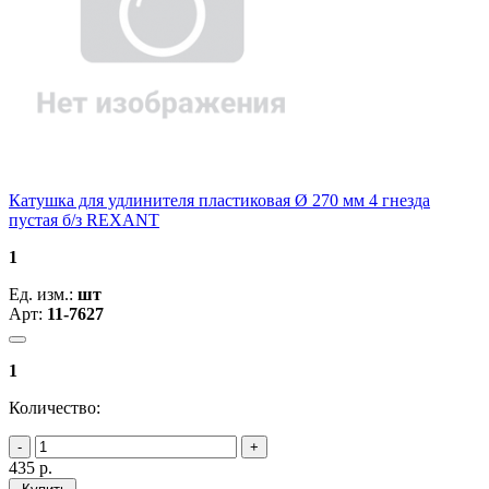
Катушка для удлинителя пластиковая Ø 270 мм 4 гнезда
пустая б/з REXANT
1
Ед. изм.:
шт
Арт:
11-7627
1
Количество:
435
р.