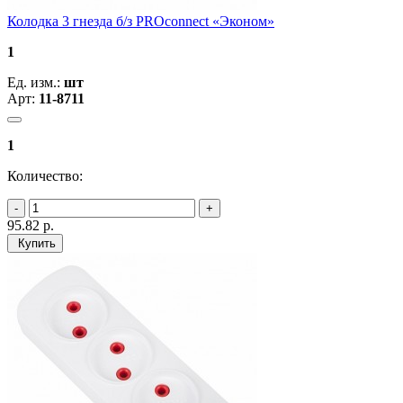
Колодка 3 гнезда б/з PROconnect «Эконом»
1
Ед. изм.:
шт
Арт:
11-8711
1
Количество:
95.82
р.
Купить