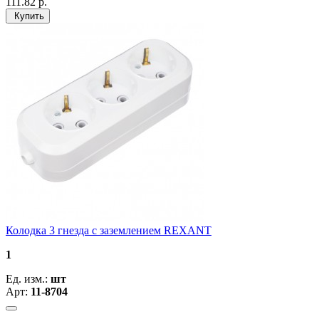
111.82
р.
Купить
Колодка 3 гнезда с заземлением REXANT
1
Ед. изм.:
шт
Арт:
11-8704