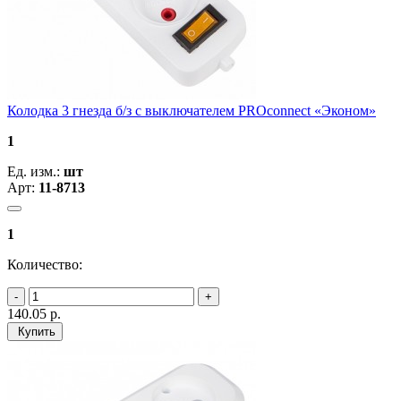
Колодка 3 гнезда б/з с выключателем PROconnect «Эконом»
1
Ед. изм.:
шт
Арт:
11-8713
1
Количество:
140.05
р.
Купить