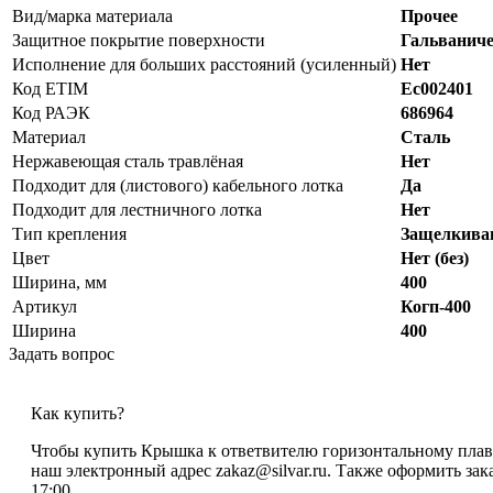
Вид/марка материала
Прочее
Защитное покрытие поверхности
Гальваниче
Исполнение для больших расстояний (усиленный)
Нет
Код ETIM
Ec002401
Код РАЭК
686964
Материал
Сталь
Нержавеющая сталь травлёная
Нет
Подходит для (листового) кабельного лотка
Да
Подходит для лестничного лотка
Нет
Тип крепления
Защелкива
Цвет
Нет (без)
Ширина, мм
400
Артикул
Когп-400
Ширина
400
Задать вопрос
Как купить?
Чтобы купить Крышка к ответвителю горизонтальному плавно
наш электронный адрес zakaz@silvar.ru. Также оформить зака
17:00.