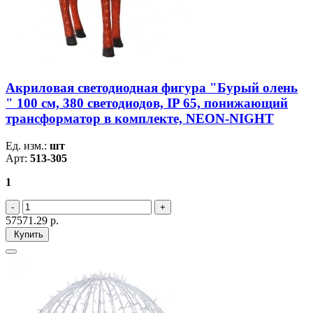
Акриловая светодиодная фигура "Бурый олень
" 100 см, 380 светодиодов, IP 65, понижающий
трансформатор в комплекте, NEON-NIGHT
Ед. изм.:
шт
Арт:
513-305
1
57571.29
р.
Купить