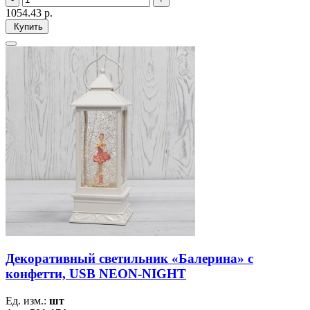
1054.43
р.
Купить
Декоративный светильник «Балерина» с
конфетти, USB NEON-NIGHT
Ед. изм.:
шт