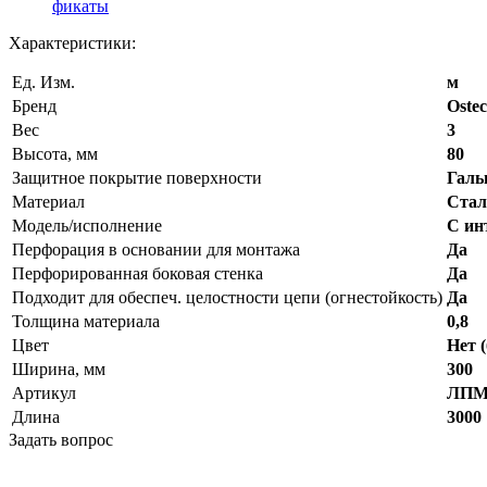
фикаты
Характеристики:
Ед. Изм.
м
Бренд
Ostec
Вес
3
Высота, мм
80
Защитное покрытие поверхности
Галь
Материал
Стал
Модель/исполнение
С ин
Перфорация в основании для монтажа
Да
Перфорированная боковая стенка
Да
Подходит для обеспеч. целостности цепи (огнестойкость)
Да
Толщина материала
0,8
Цвет
Нет (
Ширина, мм
300
Артикул
ЛПМЗ
Длина
3000
Задать вопрос