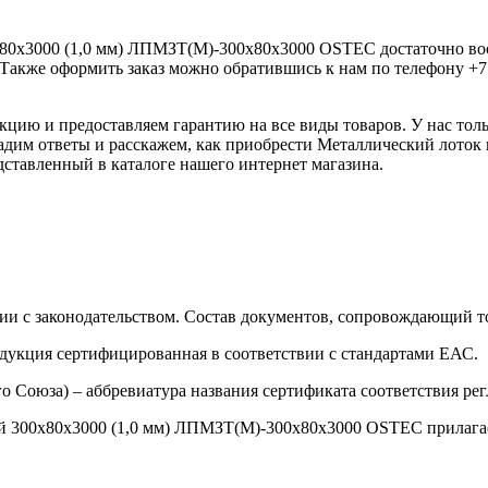
0х3000 (1,0 мм) ЛПМЗТ(М)-300х80х3000 OSTEC достаточно восп
. Также оформить заказ можно обратившись к нам по телефону +7 
ию и предоставляем гарантию на все виды товаров. У нас толь
дадим ответы и расскажем, как приобрести Металлический лоток
тавленный в каталоге нашего интернет магазина.
ии с законодательством. Состав документов, сопровождающий то
одукция сертифицированная в соответствии с стандартами ЕАС.
о Союза) – аббревиатура названия сертификата соответствия р
300х80х3000 (1,0 мм) ЛПМЗТ(М)-300х80х3000 OSTEC прилагаетс