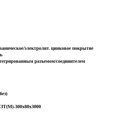
ваническое/электролит. цинковое покрытие
ь
тегрированным разъемом/соединителем
без)
Т(М)-300х80х3000