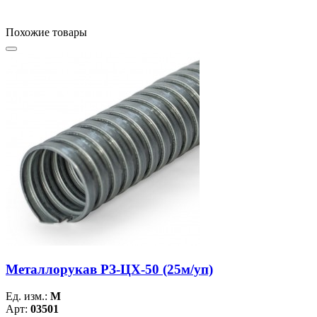
Похожие товары
Металлорукав РЗ-ЦХ-50 (25м/уп)
Ед. изм.:
М
Арт:
03501