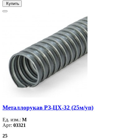
Купить
Металлорукав РЗ-ЦХ-32 (25м/уп)
Ед. изм.:
М
Арт:
03321
25