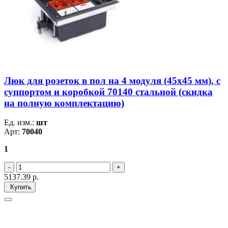
Люк для розеток в пол на 4 модуля (45х45 мм), с
суппортом и коробкой 70140 стальной (скидка
на полную комплектацию)
Ед. изм.:
шт
Арт:
70040
1
5137.39
р.
Купить