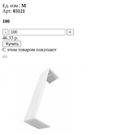
Ед. изм.:
М
Арт:
03121
100
46.33
р.
Купить
С этим товаром покупают