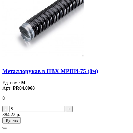
Металлорукав в ПВХ МРПИ-75 (8м)
Ед. изм.:
М
Арт:
PR04.0068
8
384.22
р.
Купить