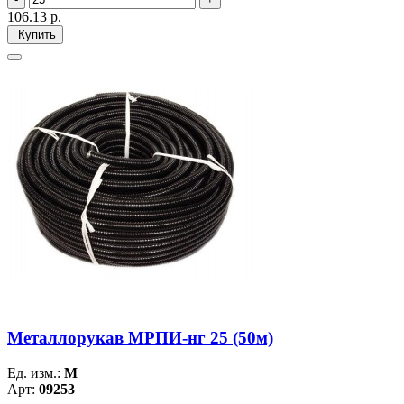
106.13
р.
Купить
Металлорукав МРПИ-нг 25 (50м)
Ед. изм.:
М
Арт:
09253