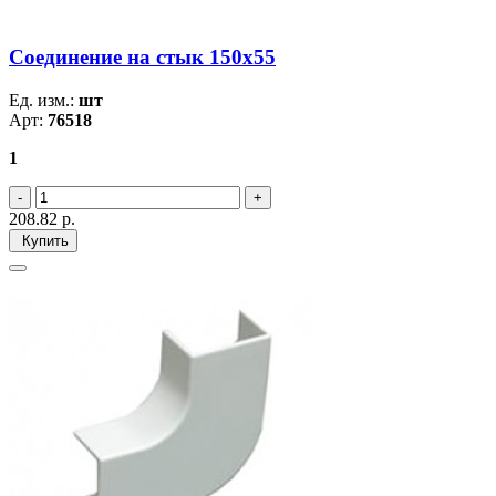
Соединение на стык 150х55
Ед. изм.:
шт
Арт:
76518
1
208.82
р.
Купить