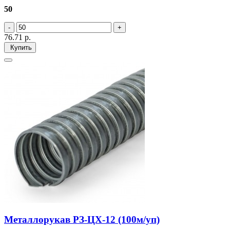
50
76.71
р.
Купить
Металлорукав РЗ-ЦХ-12 (100м/уп)