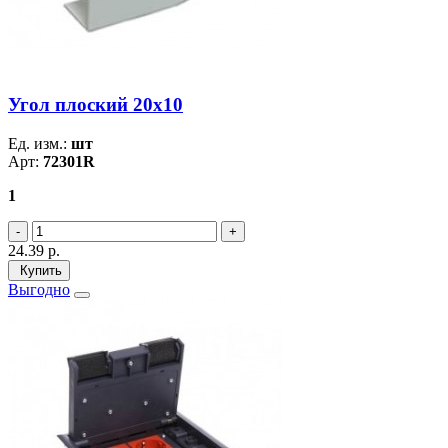
Угол плоский 20х10
Ед. изм.:
шт
Арт:
72301R
1
24.39
р.
Купить
Выгодно