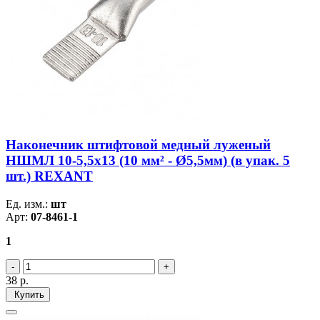
Наконечник штифтовой медный луженый
НШМЛ 10-5,5х13 (10 мм² - Ø5,5мм) (в упак. 5
шт.) REXANT
Ед. изм.:
шт
Арт:
07-8461-1
1
38
р.
Купить