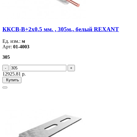
ККСВ-В+2х0.5 мм. , 305м., белый REXANT
Ед. изм.:
м
Арт:
01-4003
305
12925.81
р.
Купить