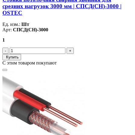
средних нагрузок 3000 мм | СПСД(СН)-3000 |
OSTEC
Ед. изм.:
Шт
Арт:
СПСД(СН)-3000
1
Купить
С этим товаром покупают