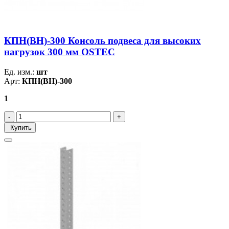
КПН(ВН)-300 Консоль подвеса для высоких
нагрузок 300 мм OSTEC
Ед. изм.:
шт
Арт:
КПН(ВН)-300
1
Купить