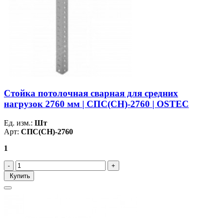
Стойка потолочная сварная для средних
нагрузок 2760 мм | СПС(СН)-2760 | OSTEC
Ед. изм.:
Шт
Арт:
СПС(СН)-2760
1
Купить