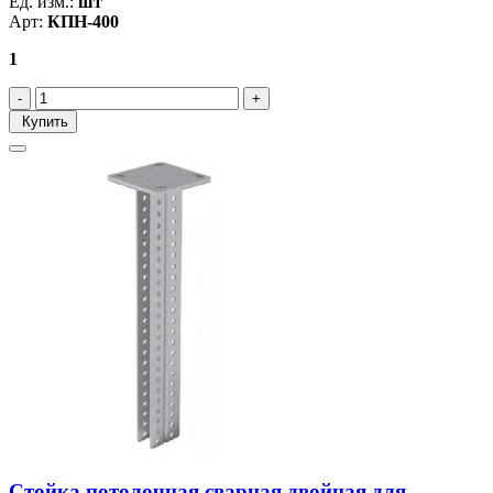
Ед. изм.:
шт
Арт:
КПН-400
1
Купить
Стойка потолочная сварная двойная для