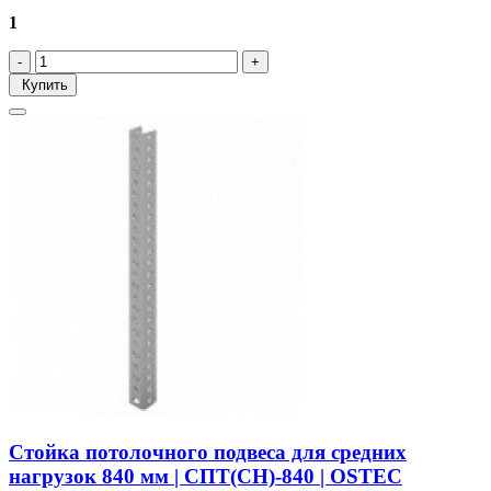
1
Купить
Стойка потолочного подвеса для средних
нагрузок 840 мм | СПТ(СН)-840 | OSTEC