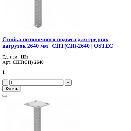
Стойка потолочного подвеса для средних
нагрузок 2640 мм | СПТ(СН)-2640 | OSTEC
Ед. изм.:
Шт
Арт:
СПТ(СН)-2640
1
Купить