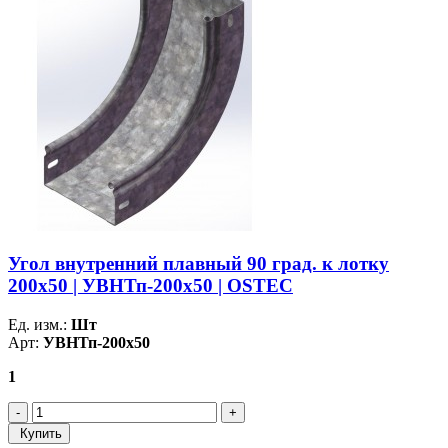
Угол внутренний плавный 90 град. к лотку
200х50 | УВНТп-200х50 | OSTEC
Ед. изм.:
Шт
Арт:
УВНТп-200х50
1
Купить