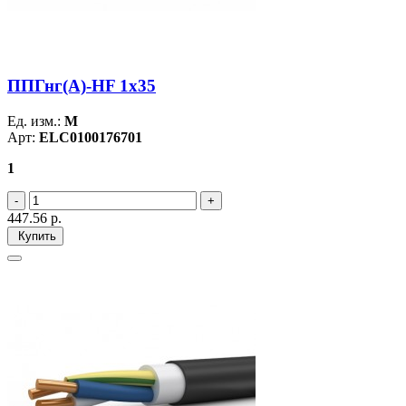
ППГнг(А)-HF 1х35
Ед. изм.:
М
Арт:
ELC0100176701
1
447.56
р.
Купить