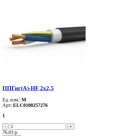
ППГнг(А)-HF 2х2,5
Ед. изм.:
М
Арт:
ELC0100257276
1
76.03
р.