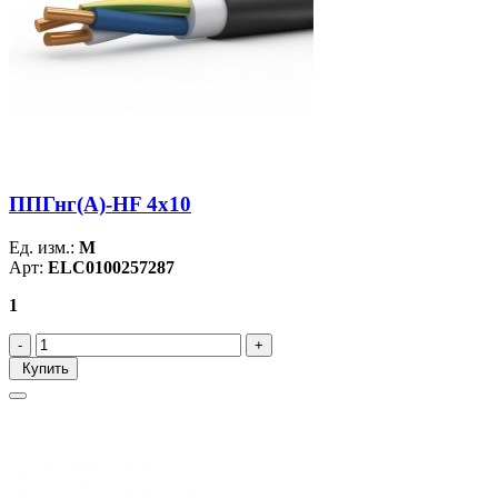
ППГнг(А)-HF 4х10
Ед. изм.:
М
Арт:
ELC0100257287
1
Купить