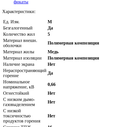
фикаты
Характеристики:
Ед. Изм.
М
Безгалогенный
Да
Количество жил
5
Материал внешн.
Полимерная композиция
оболочки
Материал жилы
Медь
Материал изоляции
Полимерная композиция
Наличие экрана
Нет
Нераспространяющий
Да
горение
Номинальное
0,66
напряжение, кВ
Огнестойкий
Нет
С низким дымо-
Нет
газовыделением
С низкой
токсичностью
Нет
продуктов горения