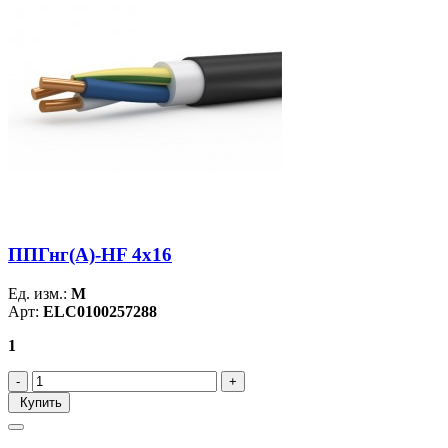
ППГнг(А)-HF 4х16
Ед. изм.:
М
Арт:
ELC0100257288
1
Купить