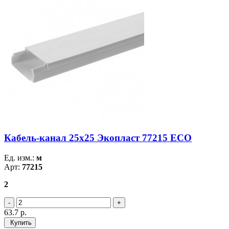
Кабель-канал 25х25 Экопласт 77215 ECO
Ед. изм.:
м
Арт:
77215
2
63.7
р.
Купить