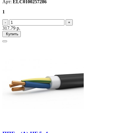
Арт:
ELC0100257286
1
317.79
р.
Купить