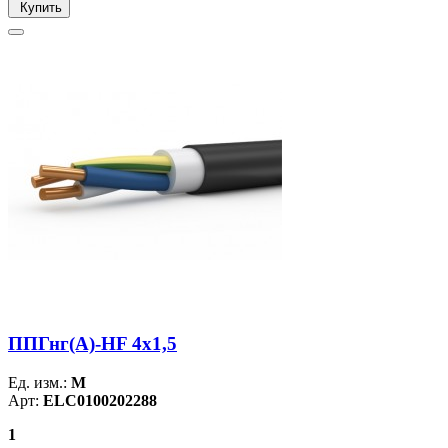
Купить
ППГнг(А)-HF 4х1,5
Ед. изм.:
М
Арт:
ELC0100202288
1