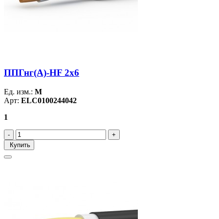
ППГнг(А)-HF 2х6
Ед. изм.:
М
Арт:
ELC0100244042
1
Купить