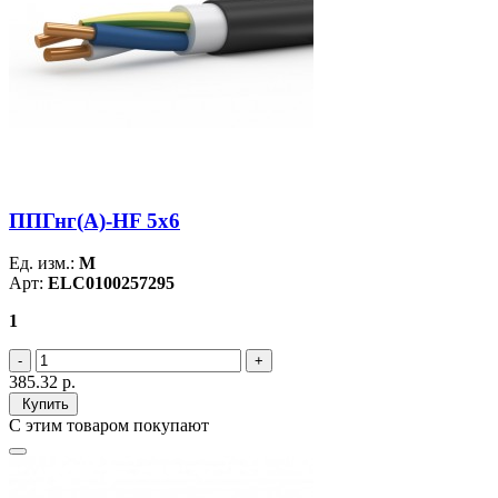
ППГнг(А)-HF 5х6
Ед. изм.:
М
Арт:
ELC0100257295
1
385.32
р.
Купить
С этим товаром покупают