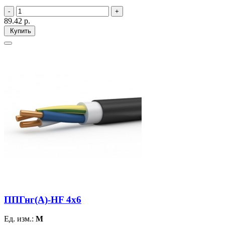
89.42
р.
Купить
ППГнг(А)-HF 4х6
Ед. изм.:
М