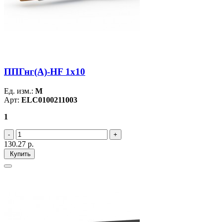
ППГнг(А)-HF 1х10
Ед. изм.:
М
Арт:
ELC0100211003
1
130.27
р.
Купить