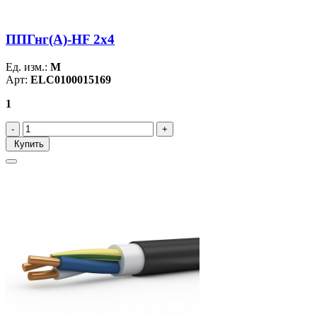
ППГнг(А)-HF 2х4
Ед. изм.:
М
Арт:
ELC0100015169
1
Купить