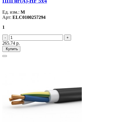
ППГнг(А)-HF 5х4
Ед. изм.:
М
Арт:
ELC0100257294
1
265.74
р.
Купить