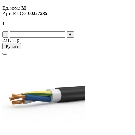
Ед. изм.:
М
Арт:
ELC0100257285
1
221.18
р.
Купить