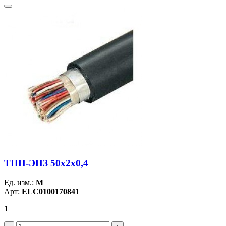
ТПП-ЭПЗ 50х2х0,4
Ед. изм.:
М
Арт:
ELC0100170841
1