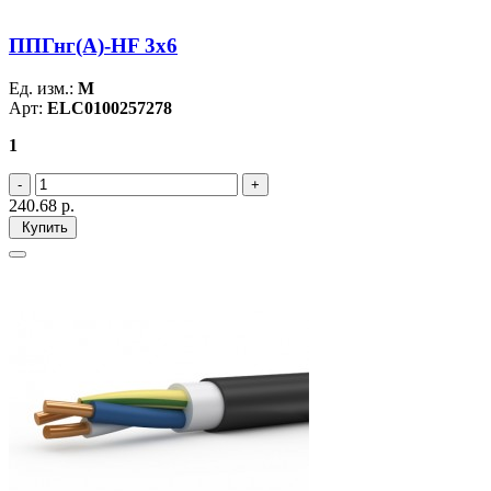
ППГнг(А)-HF 3х6
Ед. изм.:
М
Арт:
ELC0100257278
1
240.68
р.
Купить