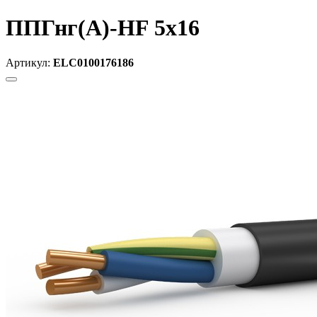
ППГнг(А)-HF 5х16
Артикул:
ELC0100176186