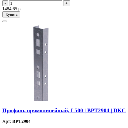
1484.65
р.
Купить
Профиль прямолинейный, L500 | BPT2904 | DKC
Арт:
BPT2904