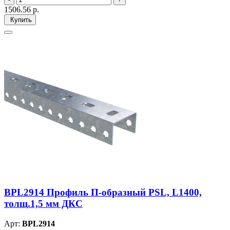
1506.56
р.
Купить
BPL2914 Профиль П-образный PSL, L1400,
толщ.1,5 мм ДКС
Арт:
BPL2914