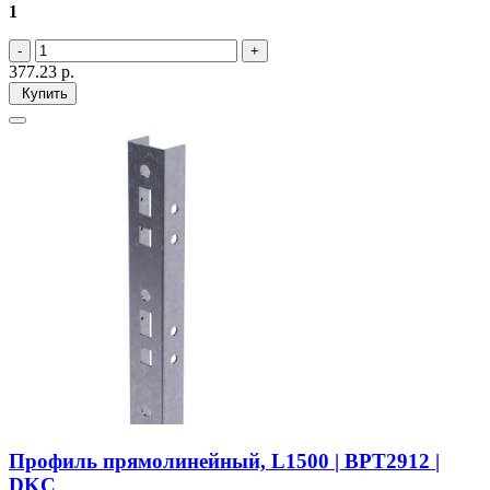
1
377.23
р.
Купить
Профиль прямолинейный, L1500 | BPT2912 |
DKC