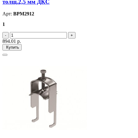
толщ.2,5 мм ДКС
Арт:
BPM2912
1
894.01
р.
Купить