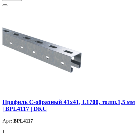
Профиль С-образный 41х41, L1700, толщ.1,5 мм
| BPL4117 | DKC
Арт:
BPL4117
1