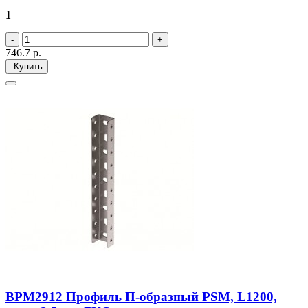
1
746.7
р.
Купить
BPM2912 Профиль П-образный PSM, L1200,