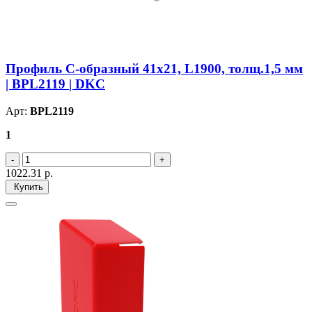
Профиль С-образный 41х21, L1900, толщ.1,5 мм
| BPL2119 | DKC
Арт:
BPL2119
1
1022.31
р.
Купить