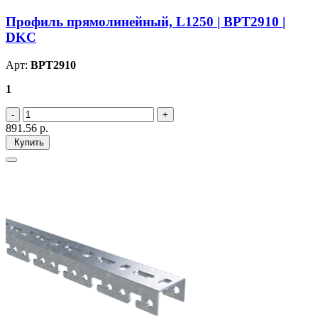
Профиль прямолинейный, L1250 | BPT2910 |
DKC
Арт:
BPT2910
1
891.56
р.
Купить