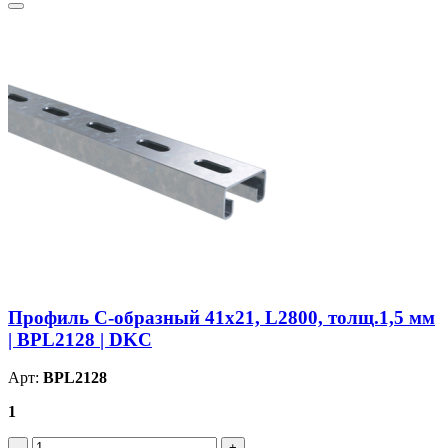
Профиль С-образный 41х21, L2800, толщ.1,5 мм
| BPL2128 | DKC
Арт:
BPL2128
1