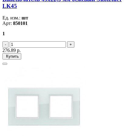
LK45
Ед. изм.:
шт
Арт:
850101
1
276.89
р.
Купить