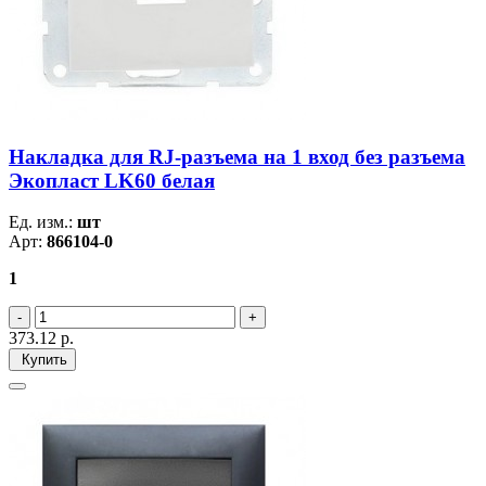
Накладка для RJ-разъема на 1 вход без разъема
Экопласт LK60 белая
Ед. изм.:
шт
Арт:
866104-0
1
373.12
р.
Купить