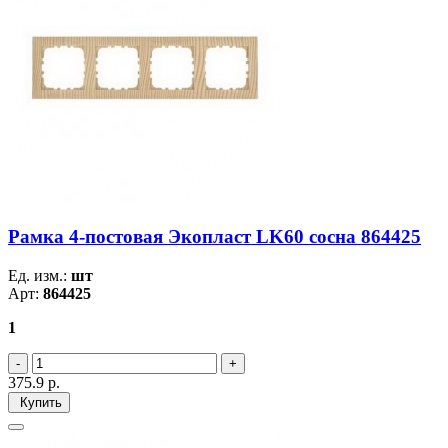
Рамка 4-постовая Экопласт LK60 сосна 864425
Ед. изм.:
шт
Арт:
864425
1
375.9
р.
Купить