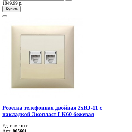
1849.99
р.
Купить
Розетка телефонная двойная 2хRJ-11 с
накладкой Экопласт LK60 бежевая
Ед. изм.:
шт
Арт:
865601