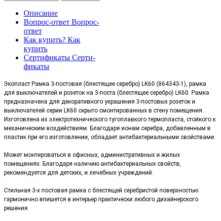
Описание
Вопрос-ответ
Вопрос-
ответ
Как купить?
Как
купить
Сертификаты
Серти-
фикаты
Экопласт Рамка 3-постовая (блестящее серебро) LK60 (864343-1), рамка
для выключателей и розеток на 3-поста (блестящее серебро) LK60. Рамка
предназначена для декоративного украшения 3-постовых розеток и
выключателей серии LK60 скрыто смонтированных в стену помещения.
Изготовлена из электротехнического тугоплавкого термопласта, стойкого к
механическим воздействиям. Благодаря ионам серебра, добавленным в
пластик при его изготовлении, обладает антибактериальными свойствами.
Может монтироваться в офисных, административных и жилых
помещениях. Благодаря наличию антибактериальных свойств,
рекомендуется для детских, и лечебных учреждений.
Стильная 3-х постовая рамка с блестящей серебристой поверхностью
гармонично впишется в интерьер практически любого дизайнерского
решения.