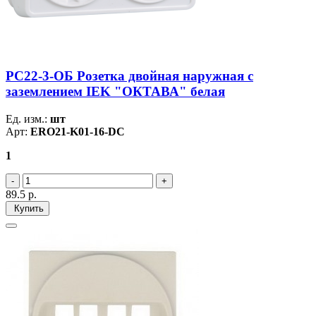
РС22-3-ОБ Розетка двойная наружная с
заземлением IEK "ОКТАВА" белая
Ед. изм.:
шт
Арт:
ERO21-K01-16-DC
1
89.5
р.
Купить