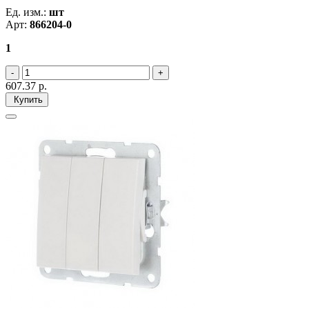
Ед. изм.:
шт
Арт:
866204-0
1
607.37
р.
Купить