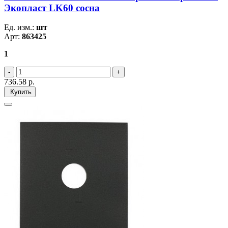
Экопласт LK60 сосна
Ед. изм.:
шт
Арт:
863425
1
736.58
р.
Купить