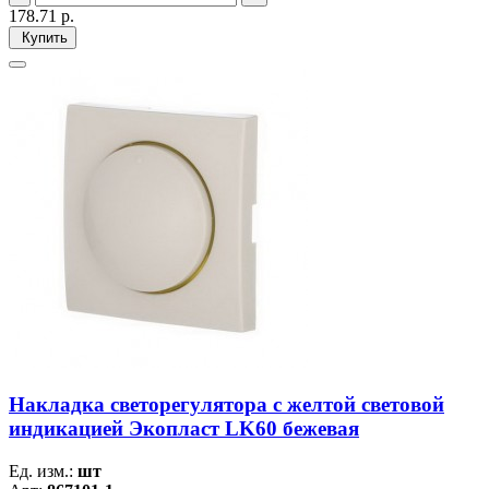
178.71
р.
Купить
Накладка светорегулятора с желтой световой
индикацией Экопласт LK60 бежевая
Ед. изм.:
шт