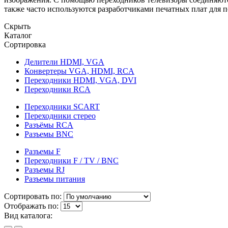
также часто используются разработчиками печатных плат для 
Скрыть
Каталог
Сортировка
Делители HDMI, VGA
Конвертеры VGA, HDMI, RCA
Переходники HDMI, VGA, DVI
Переходники RCA
Переходники SCART
Переходники стерео
Разъёмы RCA
Разъемы BNC
Разъемы F
Переходники F / TV / BNC
Разъемы RJ
Разъемы питания
Сортировать по:
Отображать по:
Вид каталога: