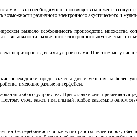
осхем вызвало необходимость производства множества сопутств
ть возможности различного электронного акустического и мульт
икросхем вызвало необходимость производства множества соп
чить возможности различного электронного акустического и м
лектроприборов с другими устройствами. При этом могут испол
ские переходники предназначены для изменения на более у
тройства, имеющие разные интерфейсы.
ования любого устройства. При отладке они применяются ред
. Поэтому столь важен правильный подбор разъема: в одном слу
ет на бесперебойность и качество работы телевизоров, обеспе
я с внешними устройствами, обеспечивают их взаимодействие,