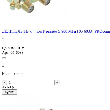
ДЕЛИТЕЛЬ ТВ х 4 под F разъём 5-900 МГц | 05-6033 | PROconn
1
Ед. изм.:
Шт
Арт:
05-6033
1
Количество:
45.69
р.
Купить