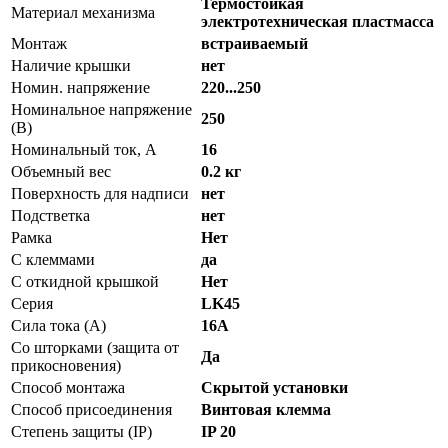
Термостойкая
Материал механизма
электротехническая пластмасса
Монтаж
встраиваемый
Наличие крышки
нет
Номин. напряжение
220...250
Номинальное напряжение
250
(В)
Номинальный ток, А
16
Объемный вес
0.2 кг
Поверхность для надписи
нет
Подстветка
нет
Рамка
Нет
С клеммами
да
С откидной крышкой
Нет
Серия
LK45
Сила тока (A)
16А
Со шторками (защита от
Да
прикосновения)
Способ монтажа
Скрытой установки
Способ присоединения
Винтовая клемма
Степень защиты (IP)
IP 20