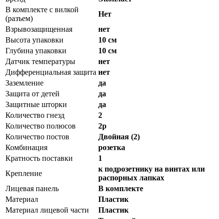
В комплекте с вилкой
Нет
(разъем)
Взрывозащищенная
нет
Высота упаковки
10 см
Глубина упаковки
10 см
Датчик температуры
нет
Дифференциальная защита
нет
Заземление
да
Защита от детей
да
Защитные шторки
да
Количество гнезд
2
Количество полюсов
2p
Количество постов
Двойная (2)
Комбинация
розетка
Кратность поставки
1
к подрозетнику на винтах или
Крепление
распорных лапках
Лицевая панель
В комплекте
Материал
Пластик
Материал лицевой части
Пластик