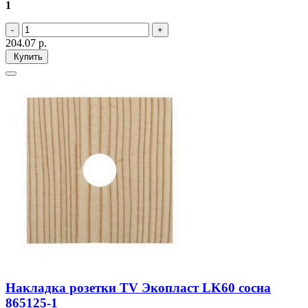
1
204.07
р.
Купить
Накладка розетки TV Экопласт LK60 сосна
865125-1