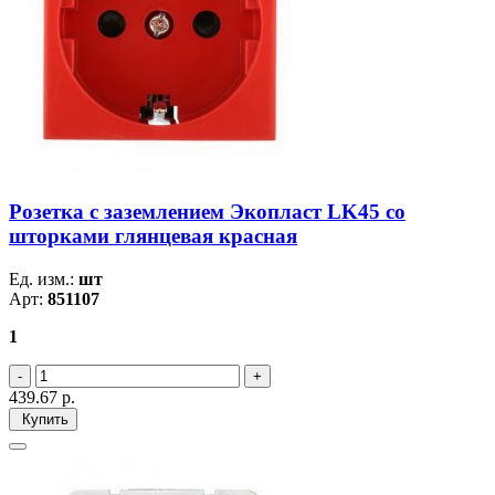
Розетка с заземлением Экопласт LK45 со
шторками глянцевая красная
Ед. изм.:
шт
Арт:
851107
1
439.67
р.
Купить