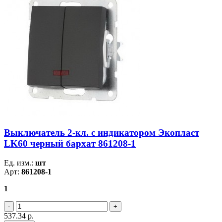
Выключатель 2-кл. c индикатором Экопласт
LK60 черный бархат 861208-1
Ед. изм.:
шт
Арт:
861208-1
1
537.34
р.