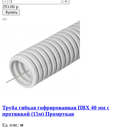
293.06
р.
Купить
Труба гибкая гофрированная ПВХ 40 мм с
протяжкой (15м) Промрукав
Ед. изм.:
м