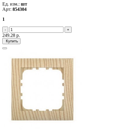
Ед. изм.:
шт
Арт:
854304
1
249.28
р.
Купить