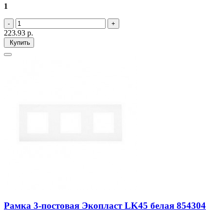
1
223.93
р.
Купить
Рамка 3-постовая Экопласт LK45 белая 854304