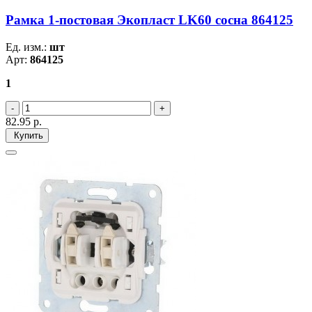
Рамка 1-постовая Экопласт LK60 сосна 864125
Ед. изм.:
шт
Арт:
864125
1
82.95
р.
Купить