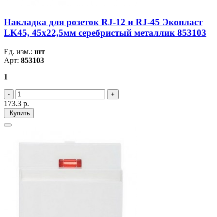
Накладка для розеток RJ-12 и RJ-45 Экопласт
LK45, 45х22,5мм серебристый металлик 853103
Ед. изм.:
шт
Арт:
853103
1
173.3
р.
Купить