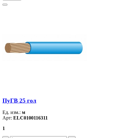
ПуГВ 25 гол
Ед. изм.:
м
Арт:
ELC0100116311
1