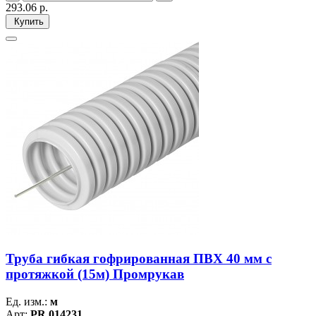
293.06
р.
Купить
Труба гибкая гофрированная ПВХ 40 мм с
протяжкой (15м) Промрукав
Ед. изм.:
м
Арт:
PR.014231