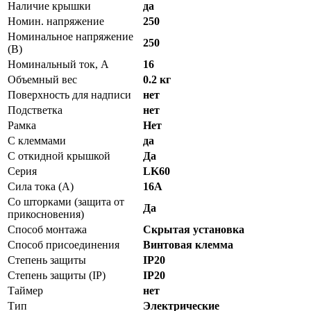
Наличие крышки
да
Номин. напряжение
250
Номинальное напряжение
250
(В)
Номинальный ток, А
16
Объемный вес
0.2 кг
Поверхность для надписи
нет
Подстветка
нет
Рамка
Нет
С клеммами
да
С откидной крышкой
Да
Серия
LK60
Сила тока (A)
16А
Со шторками (защита от
Да
прикосновения)
Способ монтажа
Скрытая установка
Способ присоединения
Винтовая клемма
Степень защиты
IP20
Степень защиты (IP)
IP20
Таймер
нет
Тип
Электрические