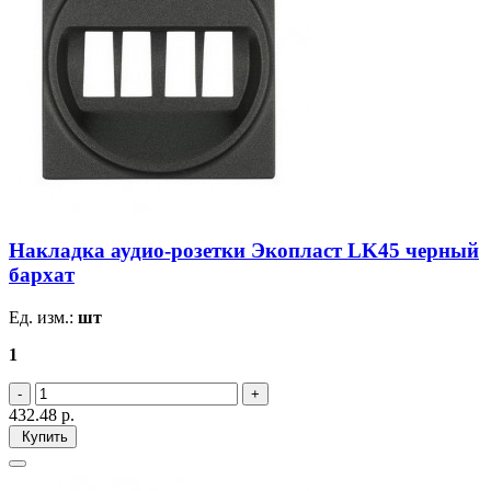
Накладка аудио-розетки Экопласт LK45 черный
бархат
Ед. изм.:
шт
1
432.48
р.
Купить