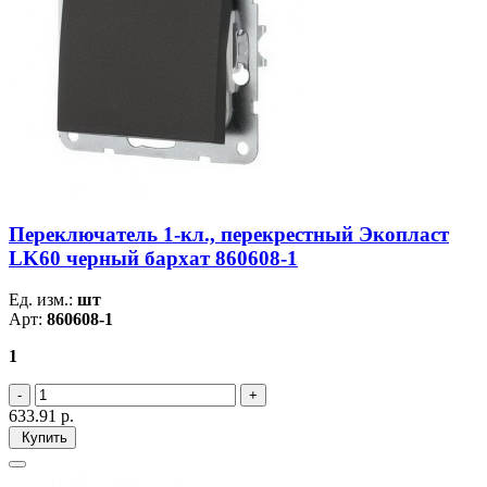
Переключатель 1-кл., перекрестный Экопласт
LK60 черный бархат 860608-1
Ед. изм.:
шт
Арт:
860608-1
1
633.91
р.
Купить