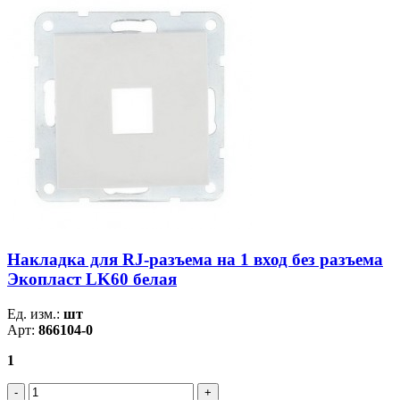
Накладка для RJ-разъема на 1 вход без разъема
Экопласт LK60 белая
Ед. изм.:
шт
Арт:
866104-0
1