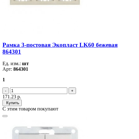
Рамка 3-постовая Экопласт LK60 бежевая
864301
Ед. изм.:
шт
Арт:
864301
1
171.23
р.
Купить
С этим товаром покупают