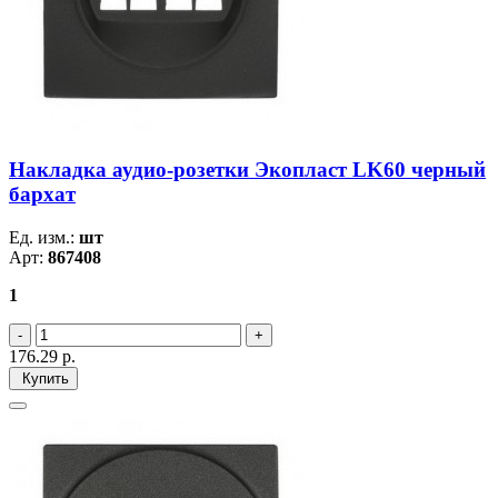
Накладка аудио-розетки Экопласт LK60 черный
бархат
Ед. изм.:
шт
Арт:
867408
1
176.29
р.
Купить