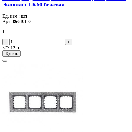
Экопласт LK60 бежевая
Ед. изм.:
шт
Арт:
866101-0
1
373.12
р.
Купить