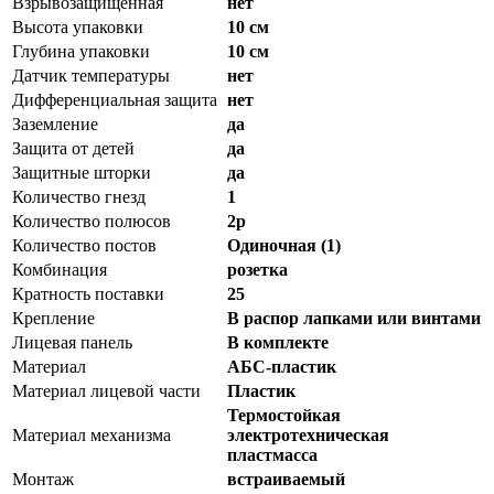
Взрывозащищенная
нет
Высота упаковки
10 см
Глубина упаковки
10 см
Датчик температуры
нет
Дифференциальная защита
нет
Заземление
да
Защита от детей
да
Защитные шторки
да
Количество гнезд
1
Количество полюсов
2p
Количество постов
Одиночная (1)
Комбинация
розетка
Кратность поставки
25
Крепление
В распор лапками или винтами
Лицевая панель
В комплекте
Материал
АБС-пластик
Материал лицевой части
Пластик
Термостойкая
Материал механизма
электротехническая
пластмасса
Монтаж
встраиваемый