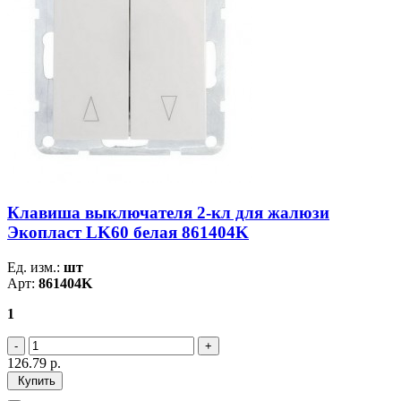
Клавиша выключателя 2-кл для жалюзи
Экопласт LK60 белая 861404K
Ед. изм.:
шт
Арт:
861404K
1
126.79
р.
Купить