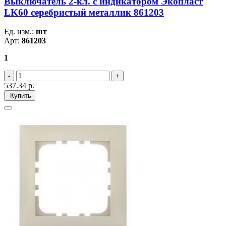
Выключатель 2-кл. c индикатором Экопласт
LK60 серебристый металлик 861203
Ед. изм.:
шт
Арт:
861203
1
537.34
р.
Купить