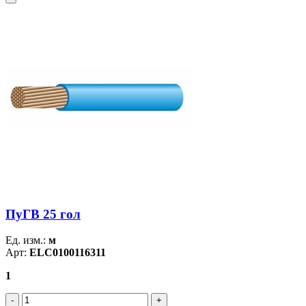
ПуГВ 25 гол
Ед. изм.:
м
Арт:
ELC0100116311
1