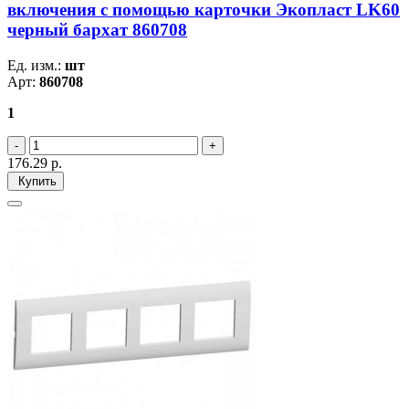
включения с помощью карточки Экопласт LK60
черный бархат 860708
Ед. изм.:
шт
Арт:
860708
1
176.29
р.
Купить