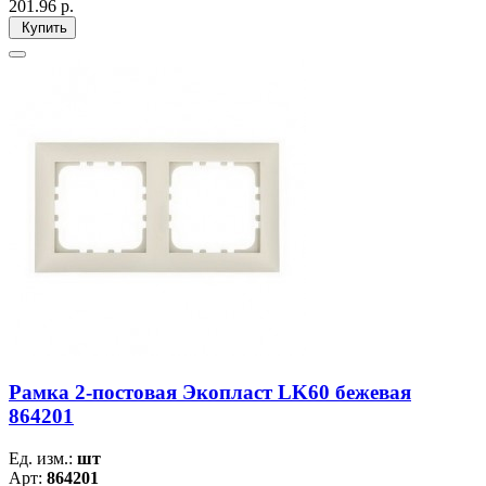
201.96
р.
Купить
Рамка 2-постовая Экопласт LK60 бежевая
864201
Ед. изм.:
шт
Арт:
864201