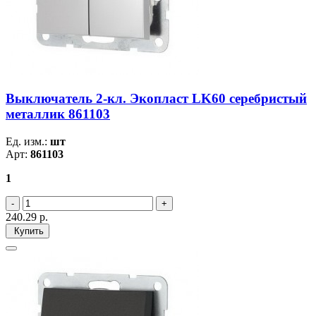
Выключатель 2-кл. Экопласт LK60 серебристый
металлик 861103
Ед. изм.:
шт
Арт:
861103
1
240.29
р.
Купить