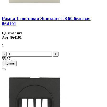
Рамка 1-постовая Экопласт LK60 бежевая
864101
Ед. изм.:
шт
Арт:
864101
1
55.57
р.
Купить