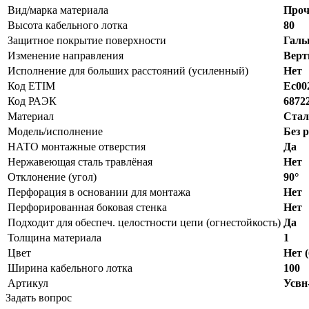
Вид/марка материала
Проч
Высота кабельного лотка
80
Защитное покрытие поверхности
Галь
Изменение направления
Верт
Исполнение для больших расстояний (усиленный)
Нет
Код ETIM
Ec00
Код РАЭК
6872
Материал
Стал
Модель/исполнение
Без 
НАТО монтажные отверстия
Да
Нержавеющая сталь травлёная
Нет
Отклонение (угол)
90°
Перфорация в основании для монтажа
Нет
Перфорированная боковая стенка
Нет
Подходит для обеспеч. целостности цепи (огнестойкость)
Да
Толщина материала
1
Цвет
Нет (
Ширина кабельного лотка
100
Артикул
Усвн
Задать вопрос