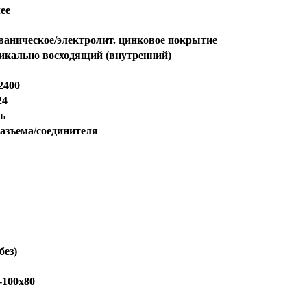
ее
ваническое/электролит. цинковое покрытие
икально восходящий (внутренний)
2400
24
ь
разъема/соединителя
без)
-100х80