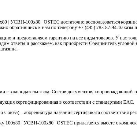
80 | УСВН-100х80 | OSTEC достаточно воспользоваться корзиной
жно обратившись к нам по телефону +7 (495) 783-87-94. Заказы пр
ию и предоставляем гарантию на все виды товаров. У нас толь
дадим ответы и расскажем, как приобрести Соединитель углово
агазина.
ии с законодательством. Состав документов, сопровождающий то
одукция сертифицированная в соответствии с стандартами ЕАС.
о Союза) – аббревиатура названия сертификата соответствия р
у 100х80 | УСВН-100х80 | OSTEC прилагается вместе с комплект