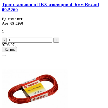
Трос стальной в ПВХ изоляции d=6мм Rexant
09-5260
Ед. изм.:
шт
Арт:
09-5260
1
9798.07
р.
Купить