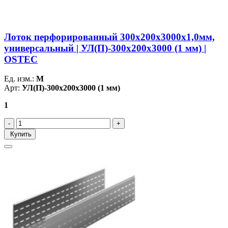
Лоток перфорированный 300х200х3000х1,0мм,
универсальный | УЛ(П)-300х200х3000 (1 мм) |
OSTEC
Ед. изм.:
М
Арт:
УЛ(П)-300х200х3000 (1 мм)
1
Купить