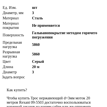
Ед. Изм.
шт
Диаметр, мм
3
Материал
Сталь
Материал
Не применяется
покрытия
Гальванопокрытие методом горячего
Поверхность
погружения
Предельная
5860
нагрузка
Разрывная
5860
нагрузка
Цвет
Серый
Длина
20 м
Диаметр
3
Задать вопрос
Как купить?
Чтобы купить Трос нержавеющий d=3мм моток 20
метров Rexant 09-5503 достаточно воспользоваться
корзиной заказов на нашем сайте или же отправить