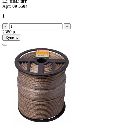
Ед. изм.:
шт
Арт:
09-5504
1
2380
р.
Купить