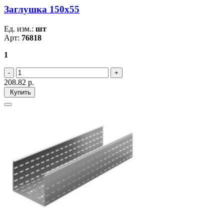
Заглушка 150х55
Ед. изм.:
шт
Арт:
76818
1
208.82
р.
Купить