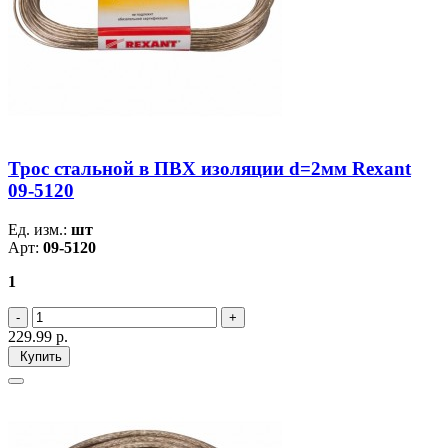
Трос стальной в ПВХ изоляции d=2мм Rexant
09-5120
Ед. изм.:
шт
Арт:
09-5120
1
229.99
р.
Купить