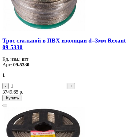
Трос стальной в ПВХ изоляции d=3мм Rexant
09-5330
Ед. изм.:
шт
Арт:
09-5330
1
3749.65
р.
Купить