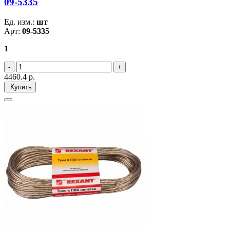
09-5335
Ед. изм.:
шт
Арт:
09-5335
1
4460.4
р.
Купить