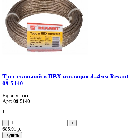
Трос стальной в ПВХ изоляции d=4мм Rexant
09-5140
Ед. изм.:
шт
Арт:
09-5140
1
685.91
р.
Купить