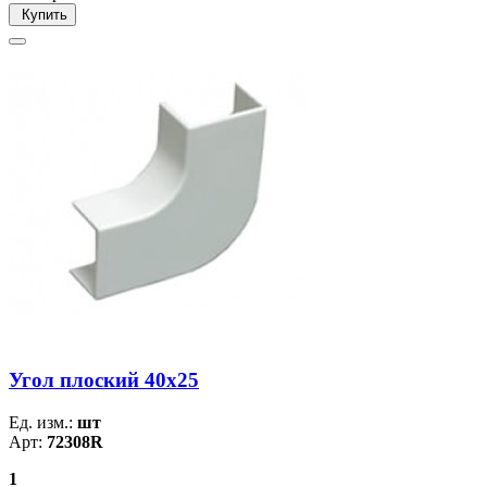
Купить
Угол плоский 40х25
Ед. изм.:
шт
Арт:
72308R
1