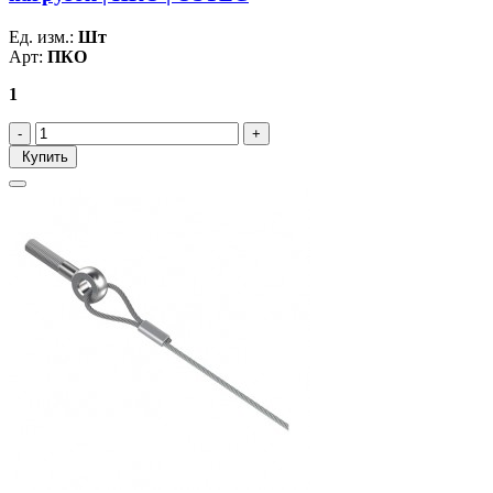
Ед. изм.:
Шт
Арт:
ПКО
1
Купить