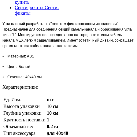
купить
Сертификаты
Серти-
фикаты
Угол плоский разработан в "жестком фиксированном исполнении".
Предназначен для соединения секций кабель-канала и образования угла
типа "L". Монтируется непосредственно на торцевые стенки кабель-
канала MEX легким защелкиванием. Имеет эстетичный дизайн, сокращает
время монтажа кабель-канала как системы.
• Материал: ABS
• Цвет: Белый
• Сечение: 40x40 мм
Характеристики:
Ед. Изм.
шт
Высота упаковки
10 см
Глубина упаковки
10 см
Кратность поставки
1
Объемный вес
0.2 кг
Тип аксессуара
для 40х40