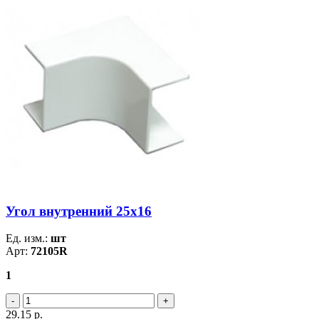
Угол внутренний 25х16
Ед. изм.:
шт
Арт:
72105R
1
29.15
р.