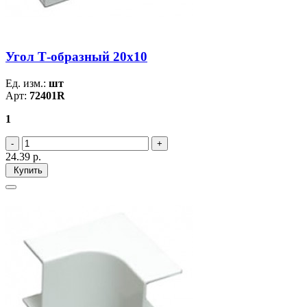
Угол Т-образный 20х10
Ед. изм.:
шт
Арт:
72401R
1
24.39
р.
Купить