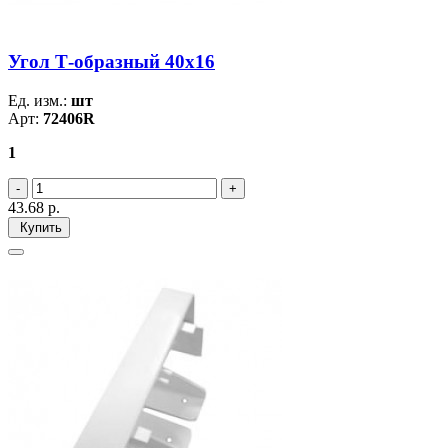
Угол Т-образный 40х16
Ед. изм.:
шт
Арт:
72406R
1
43.68
р.
Купить