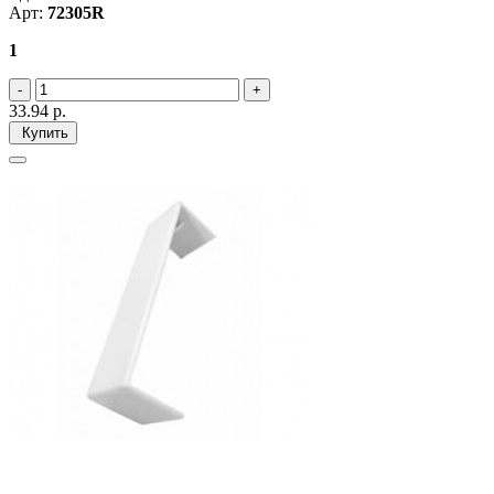
Арт:
72305R
1
33.94
р.
Купить