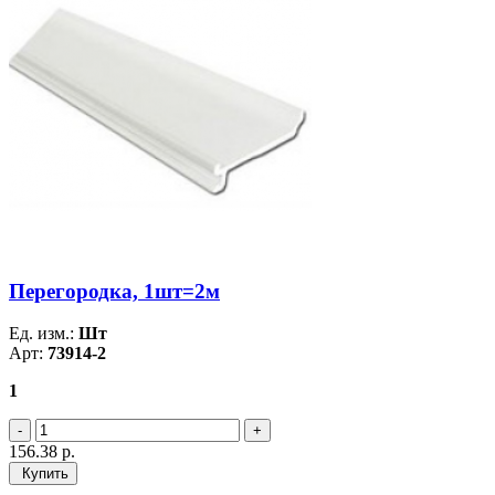
Перегородка, 1шт=2м
Ед. изм.:
Шт
Арт:
73914-2
1
156.38
р.
Купить