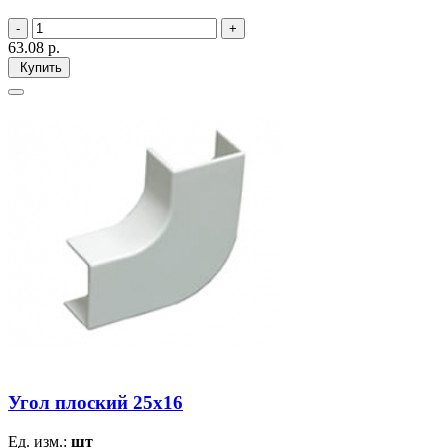
63.08
р.
Купить
Угол плоский 25х16
Ед. изм.:
шт