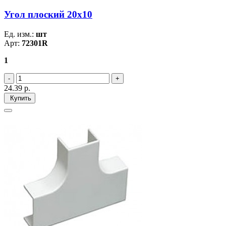
Угол плоский 20х10
Ед. изм.:
шт
Арт:
72301R
1
24.39
р.
Купить