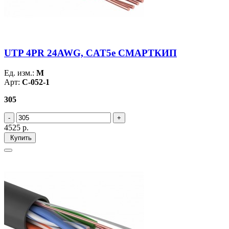
UTP 4PR 24AWG, CAT5e СМАРТКИП
Ед. изм.:
М
Арт:
C-052-1
305
4525
р.
Купить