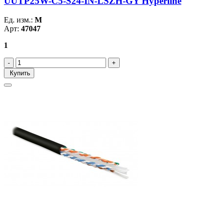
UUTP25W-C5-S24-IN-LSZH-GY Hyperline
Ед. изм.:
М
Арт:
47047
1
Купить