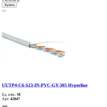
15056.08
р.
Купить
UUTP4-C6-S23-IN-PVC-GY-305 Hyperline
Ед. изм.:
М
Арт:
42047
305