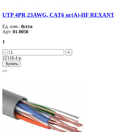
UTP 4PR 23AWG, CAT6 нг(А)-HF REXANT
Ед. изм.:
бухта
Арт:
01-0050
1
22118.4
р.
Купить