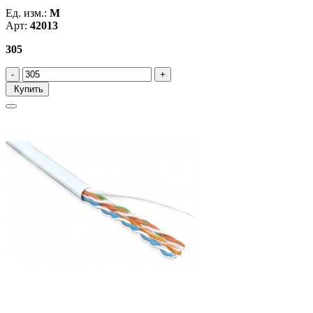
Ед. изм.:
М
Арт:
42013
305
Купить