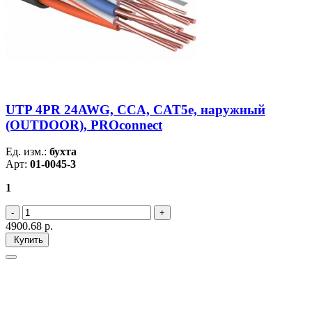
UTP 4PR 24AWG, CCA, CAT5e, наружный
(OUTDOOR), PROconnect
Ед. изм.:
бухта
Арт:
01-0045-3
1
4900.68
р.
Купить