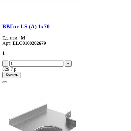
ВВГнг LS (А) 1х70
Ед. изм.:
М
Арт:
ELC0100202679
1
829.7
р.
Купить