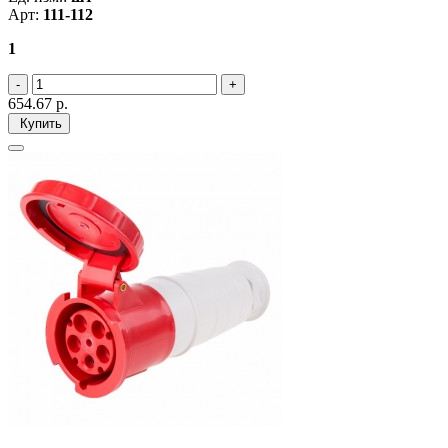
Арт:
111-112
1
654.67
р.
Купить