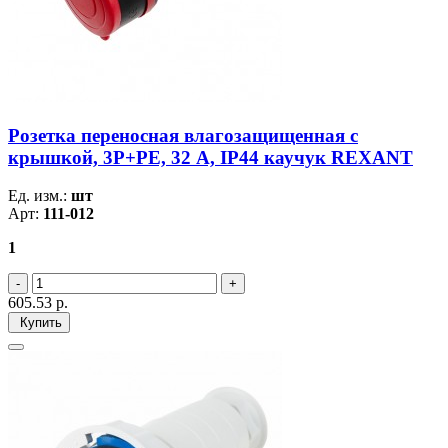
Розетка переносная влагозащищенная с
крышкой, 3Р+РЕ, 32 А, IP44 каучук REXANT
Ед. изм.:
шт
Арт:
111-012
1
605.53
р.
Купить