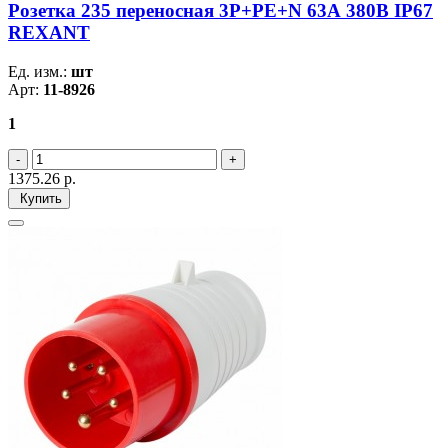
Розетка 235 переносная 3Р+РЕ+N 63А 380В IP67
REXANT
Ед. изм.:
шт
Арт:
11-8926
1
1375.26
р.
Купить