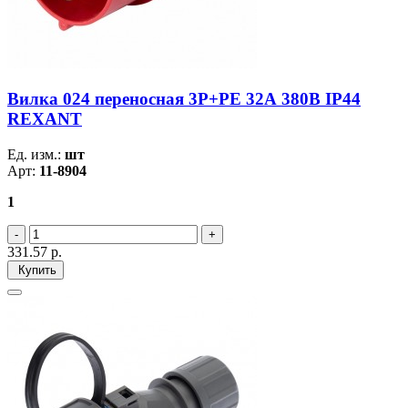
Вилка 024 переносная 3Р+РЕ 32А 380В IP44
REXANT
Ед. изм.:
шт
Арт:
11-8904
1
331.57
р.
Купить