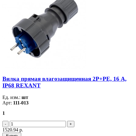
Вилка прямая влагозащищенная 2P+РE, 16 А,
IP68 REXANT
Ед. изм.:
шт
Арт:
111-013
1
1520.94
р.
Купить