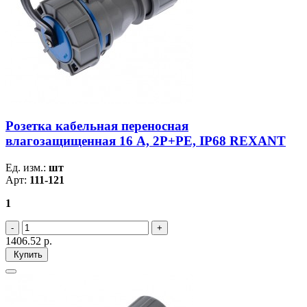
Розетка кабельная переносная
влагозащищенная 16 А, 2Р+РЕ, IP68 REXANT
Ед. изм.:
шт
Арт:
111-121
1
1406.52
р.
Купить