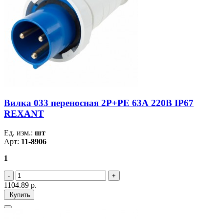
Вилка 033 переносная 2Р+РЕ 63А 220В IP67
REXANT
Ед. изм.:
шт
Арт:
11-8906
1
1104.89
р.
Купить