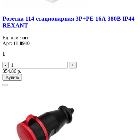
Розетка 114 стационарная 3Р+РЕ 16А 380В IP44
REXANT
Ед. изм.:
шт
Арт:
11-8910
1
354.86
р.
Купить