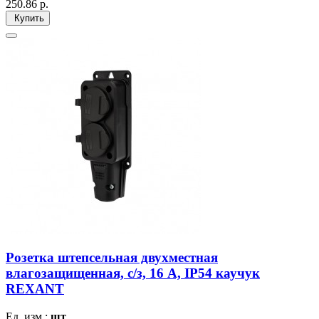
250.86
р.
Купить
Розетка штепсельная двухместная
влагозащищенная, с/з, 16 А, IP54 каучук
REXANT
Ед. изм.:
шт