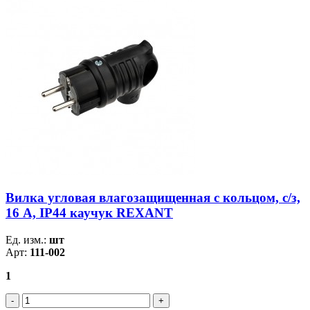
Вилка угловая влагозащищенная с кольцом, с/з,
16 А, IP44 каучук REXANT
Ед. изм.:
шт
Арт:
111-002
1