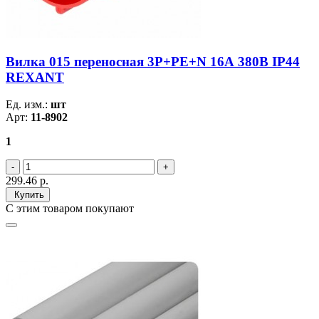
Вилка 015 переносная 3Р+РЕ+N 16А 380В IP44
REXANT
Ед. изм.:
шт
Арт:
11-8902
1
299.46
р.
Купить
С этим товаром покупают