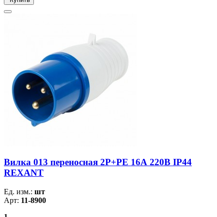
Вилка 013 переносная 2Р+РЕ 16А 220В IP44
REXANT
Ед. изм.:
шт
Арт:
11-8900
1