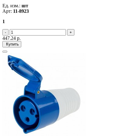
Ед. изм.:
шт
Арт:
11-8923
1
447.24
р.
Купить