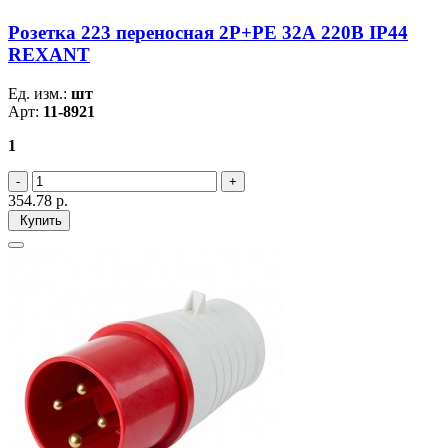
Розетка 223 переносная 2Р+РЕ 32А 220В IP44
REXANT
Ед. изм.:
шт
Арт:
11-8921
1
354.78
р.
Купить