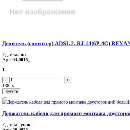
Делитель (сплиттер) ADSL 2, RJ-14(6P-4C) REXA
Ед. изм.:
шт
Арт:
03-0015_
1
138
р.
Купить
Держатель кабеля для прямого монтажа двустор
Ед. изм.:
упак
Арт:
28-4022