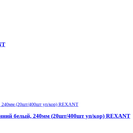
NT
онний белый, 240мм (20шт/400шт уп/кор) REXANT