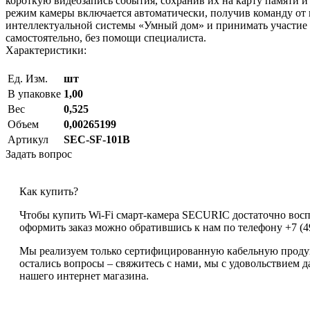
короткую видеозапись события, сохранив их на карту памяти 
режим камеры включается автоматически, получив команду от 
интеллектуальной системы «Умный дом» и принимать участие в
самостоятельно, без помощи специалиста.
Характеристики:
Ед. Изм.
шт
В упаковке
1,00
Вес
0,525
Объем
0,00265199
Артикул
SEC-SF-101B
Задать вопрос
Как купить?
Чтобы купить Wi-Fi cмарт-камера SECURIC достаточно воспол
оформить заказ можно обратившись к нам по телефону +7 (495
Мы реализуем только сертифицированную кабельную продукц
остались вопросы – свяжитесь с нами, мы с удовольствием 
нашего интернет магазина.