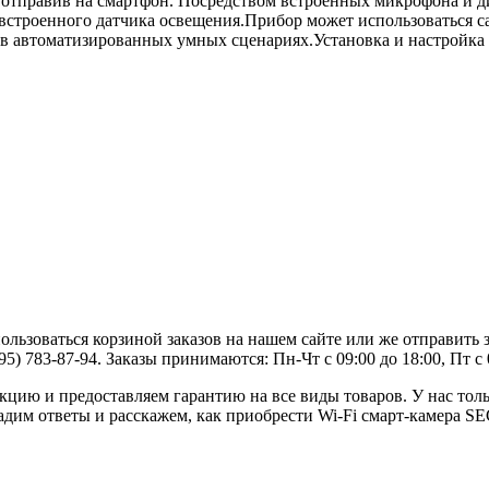
и отправив на смартфон. Посредством встроенных микрофона и д
встроенного датчика освещения.Прибор может использоваться са
 автоматизированных умных сценариях.Установка и настройка к
ьзоваться корзиной заказов на нашем сайте или же отправить з
) 783-87-94. Заказы принимаются: Пн-Чт с 09:00 до 18:00, Пт с 0
ию и предоставляем гарантию на все виды товаров. У нас толь
дадим ответы и расскажем, как приобрести Wi-Fi cмарт-камера S