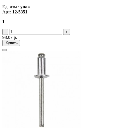
Ед. изм.:
упак
Арт:
12-5351
1
98.07
р.
Купить