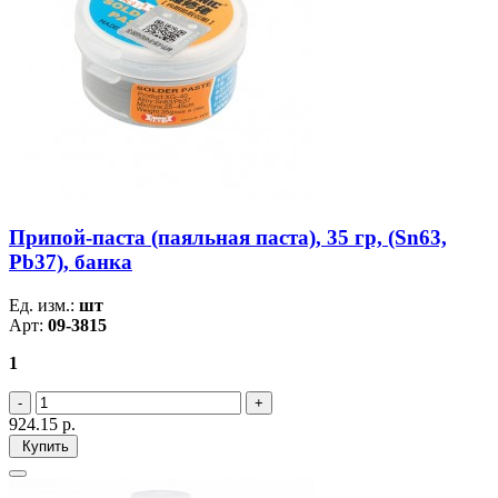
Припой-паста (паяльная паста), 35 гр, (Sn63,
Pb37), банка
Ед. изм.:
шт
Арт:
09-3815
1
924.15
р.
Купить