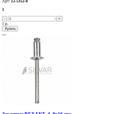
Арт:
12-5352-8
1
1
р.
Купить
Заклепки REXANT, 4, 0x16 мм