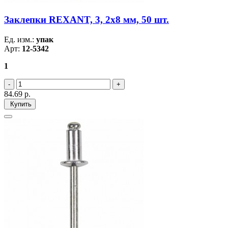
Заклепки REXANT, 3, 2x8 мм, 50 шт.
Ед. изм.:
упак
Арт:
12-5342
1
84.69
р.
Купить