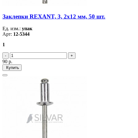
Заклепки REXANT, 3, 2x12 мм, 50 шт.
Ед. изм.:
упак
Арт:
12-5344
1
90
р.
Купить