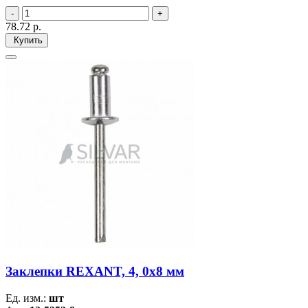
78.72
р.
Купить
Заклепки REXANT, 4, 0x8 мм
Ед. изм.:
шт