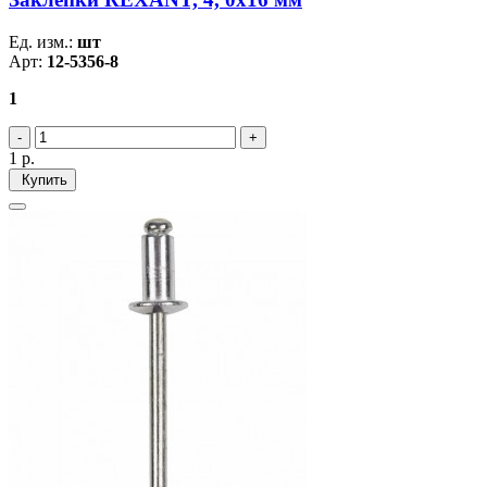
Ед. изм.:
шт
Арт:
12-5356-8
1
1
р.
Купить