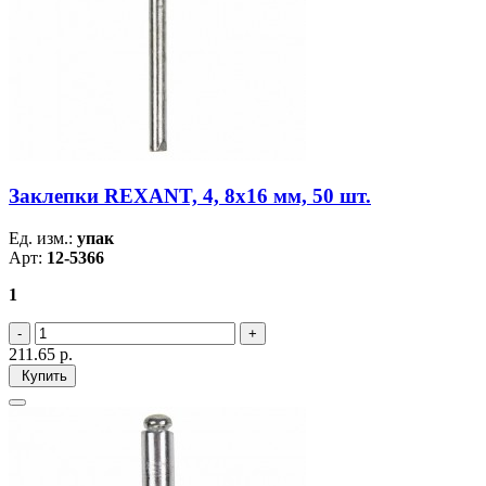
Заклепки REXANT, 4, 8x16 мм, 50 шт.
Ед. изм.:
упак
Арт:
12-5366
1
211.65
р.
Купить