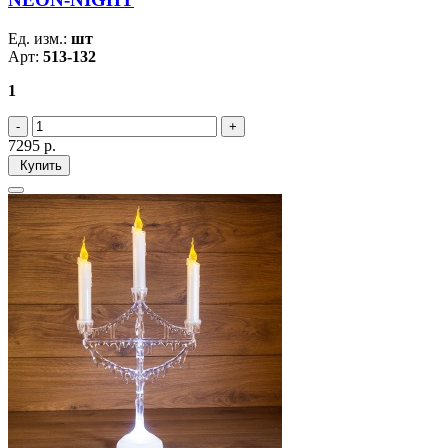
Ед. изм.:
шт
Арт:
513-132
1
7295
р.
Купить