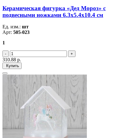
Керамическая фигурка «Дед Мороз» с
подвесными ножками 6.3х5.4х10.4 см
Ед. изм.:
шт
Арт:
505-023
1
310.88
р.
Купить