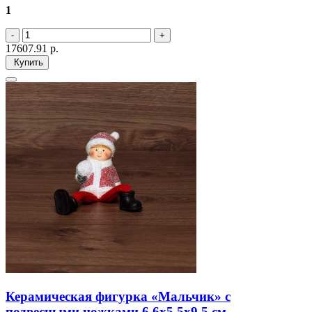
1
17607.91
р.
Купить
Керамическая фигурка «Мальчик» с
подвесными ножками 6.6х5.5х9.5 см