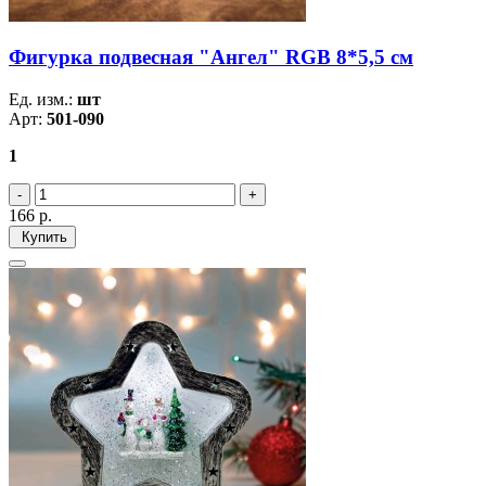
Фигурка подвесная "Ангел" RGB 8*5,5 см
Ед. изм.:
шт
Арт:
501-090
1
166
р.
Купить