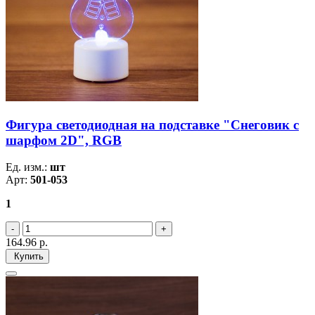
Фигура светодиодная на подставке "Снеговик с
шарфом 2D", RGB
Ед. изм.:
шт
Арт:
501-053
1
164.96
р.
Купить