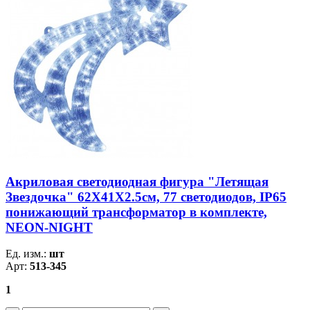
Акриловая светодиодная фигура "Летящая
Звездочка" 62X41X2.5см, 77 светодиодов, IP65
понижающий трансформатор в комплекте,
NEON-NIGHT
Ед. изм.:
шт
Арт:
513-345
1