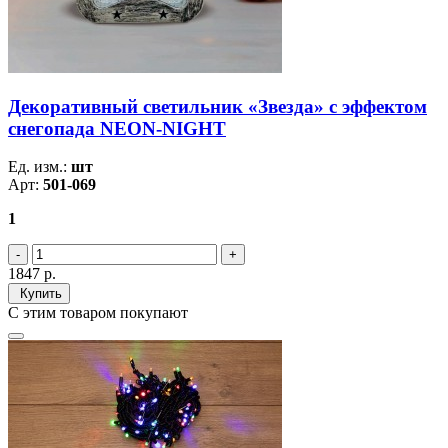
Декоративный светильник «Звезда» с эффектом
снегопада NEON-NIGHT
Ед. изм.:
шт
Арт:
501-069
1
1847
р.
Купить
С этим товаром покупают