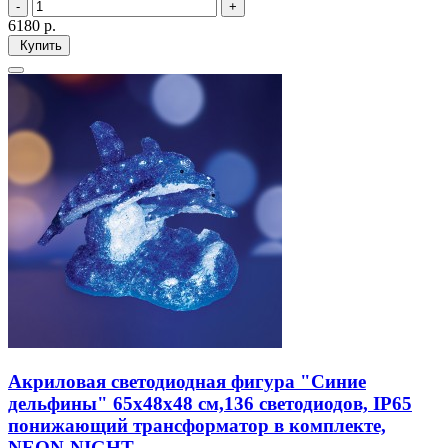
6180
р.
Купить
Акриловая светодиодная фигура "Синие
дельфины" 65х48х48 см,136 светодиодов, IP65
понижающий трансформатор в комплекте,
NEON-NIGHT