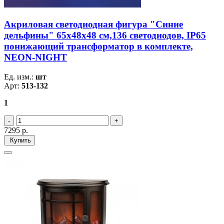
Акриловая светодиодная фигура "Синие
дельфины" 65х48х48 см,136 светодиодов, IP65
понижающий трансформатор в комплекте,
NEON-NIGHT
Ед. изм.:
шт
Арт:
513-132
1
7295
р.
Купить