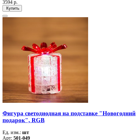
3594
р.
Купить
Фигура светодиодная на подставке "Новогодний
подарок", RGB
Ед. изм.:
шт
Арт:
501-049