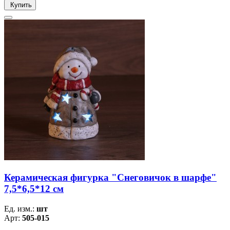
Купить
Керамическая фигурка "Снеговичок в шарфе"
7,5*6,5*12 см
Ед. изм.:
шт
Арт:
505-015