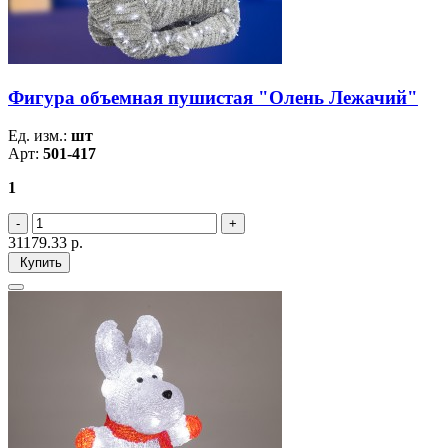
Фигура объемная пушистая "Олень Лежачий"
Ед. изм.:
шт
Арт:
501-417
1
31179.33
р.
Купить