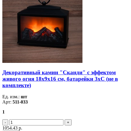
Декоративный камин "Сканди" с эффектом
живого огня 18х9х16 см, батарейки 3хС (не в
комплекте)
Ед. изм.:
шт
Арт:
511-033
1
1054.43
р.