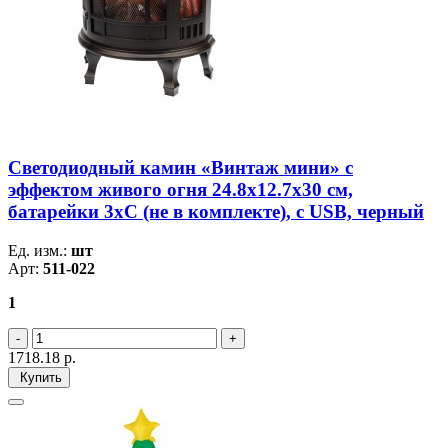
Светодиодный камин «Винтаж мини» с
эффектом живого огня 24.8х12.7х30 см,
батарейки 3хС (не в комплекте), с USB, черный
Ед. изм.:
шт
Арт:
511-022
1
1718.18
р.
Купить