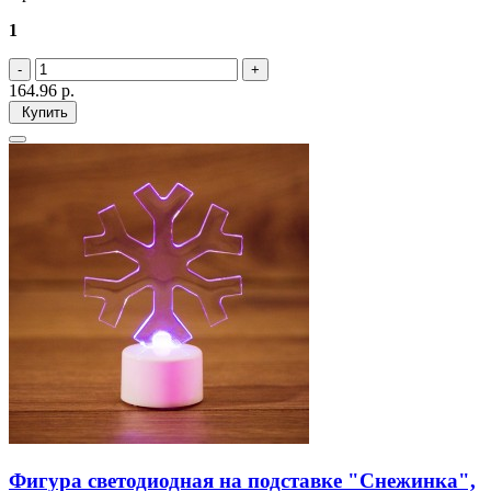
1
164.96
р.
Купить
Фигура светодиодная на подставке "Снежинка",