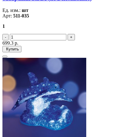
Ед. изм.:
шт
Арт:
511-035
1
699.3
р.
Купить