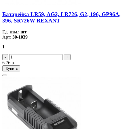
Батарейка LR59, AG2, LR726, G2, 196, GP96A,
396, SR726W REXANT
Ед. изм.:
шт
Арт:
30-1039
1
6.76
р.
Купить