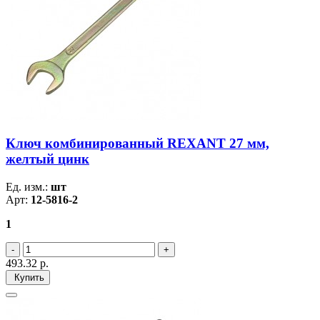
Ключ комбинированный REXANT 27 мм,
желтый цинк
Ед. изм.:
шт
Арт:
12-5816-2
1
493.32
р.
Купить