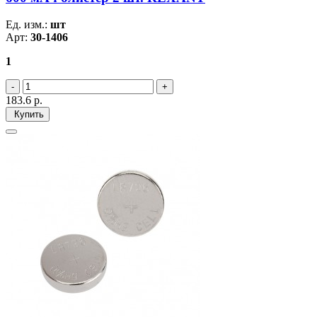
Ед. изм.:
шт
Арт:
30-1406
1
183.6
р.
Купить