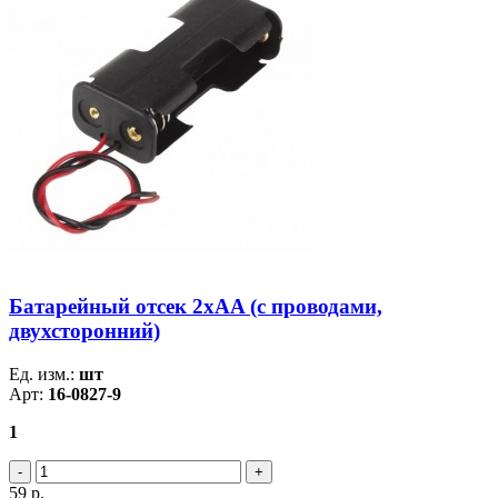
Батарейный отсек 2xAA (с проводами,
двухсторонний)
Ед. изм.:
шт
Арт:
16-0827-9
1
59
р.