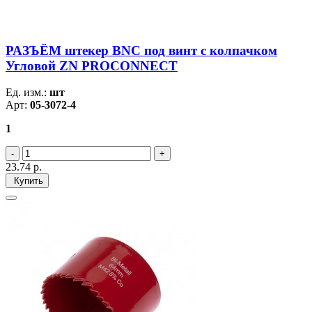
РАЗЪЁМ штекер BNC под винт с колпачком
Угловой ZN PROCONNECT
Ед. изм.:
шт
Арт:
05-3072-4
1
23.74
р.
Купить