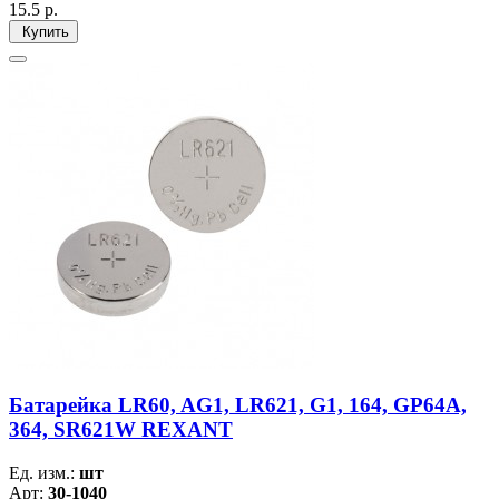
15.5
р.
Купить
Батарейка LR60, AG1, LR621, G1, 164, GP64A,
364, SR621W REXANT
Ед. изм.:
шт
Арт:
30-1040