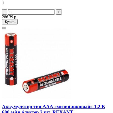
1
286.39
р.
Купить
Аккумулятор тип AAA «мизинчиковый» 1.2 В
600 мАч блистер 2 шт. REXANT