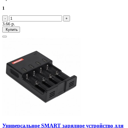
1
3.66
р.
Купить
Универсальное SMART зарядное устройство для