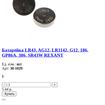
Батарейка LR43, AG12, LR1142, G12, 186,
GP86A, 386, SR43W REXANT
Ед. изм.:
шт
Арт:
30-1029
1
5.44
р.
Купить