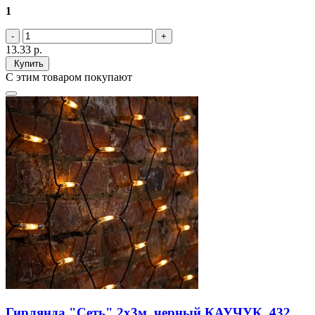
1
13.33
р.
Купить
С этим товаром покупают
Гирлянда "Сеть" 2x3м, черный КАУЧУК, 432