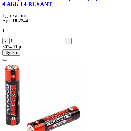
4 АКБ I 4 REXANT
Ед. изм.:
шт
Арт:
18-2244
1
3074.51
р.
Купить