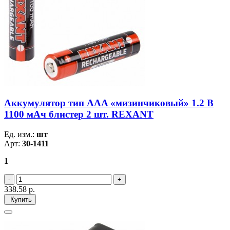
Аккумулятор тип AAA «мизинчиковый» 1.2 В
1100 мАч блистер 2 шт. REXANT
Ед. изм.:
шт
Арт:
30-1411
1
338.58
р.
Купить