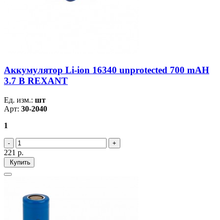
Аккумулятор Li-ion 16340 unprotected 700 mAH
3.7 В REXANT
Ед. изм.:
шт
Арт:
30-2040
1
221
р.
Купить