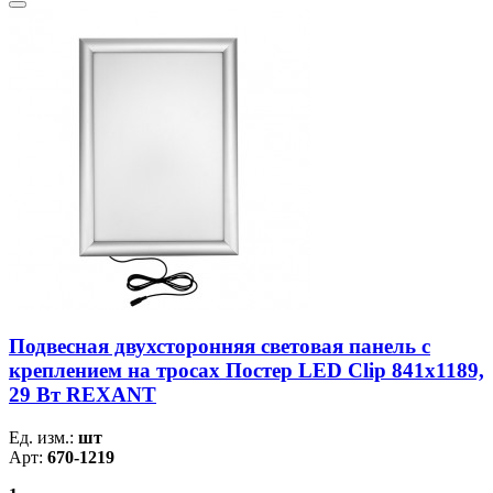
Подвесная двухсторонняя световая панель с
креплением на тросах Постер LED Clip 841х1189,
29 Вт REXANT
Ед. изм.:
шт
Арт:
670-1219