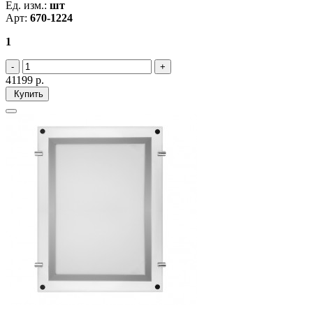
Ед. изм.:
шт
Арт:
670-1224
1
41199
р.
Купить