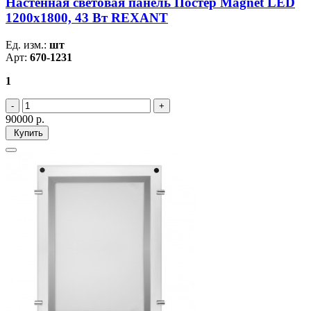
Настенная световая панель Постер Magnet LED
1200х1800, 43 Вт REXANT
Ед. изм.:
шт
Арт:
670-1231
1
90000
р.
Купить