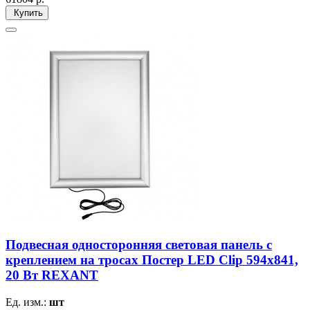
Купить
Подвесная односторонняя световая панель с
креплением на тросах Постер LED Clip 594х841,
20 Вт REXANT
Ед. изм.:
шт