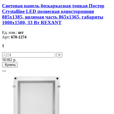
Световая панель бескаркасная тонкая Постер
Crystalline LED подвесная односторонняя
885х1385, видимая часть 865х1365, габариты
1000х1500, 33 Вт REXANT
Ед. изм.:
шт
Арт:
670-1274
1
56382
р.
Купить