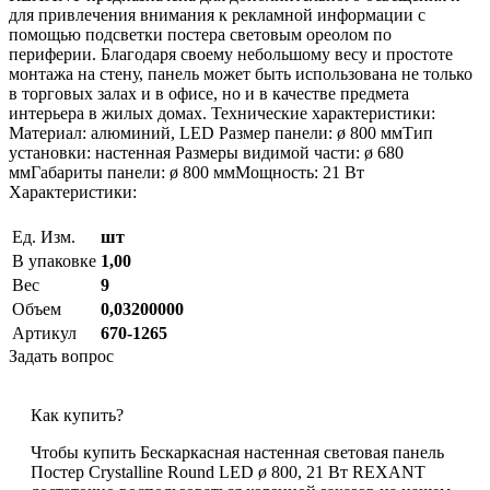
для привлечения внимания к рекламной информации с
помощью подсветки постера световым ореолом по
периферии. Благодаря своему небольшому весу и простоте
монтажа на стену, панель может быть использована не только
в торговых залах и в офисе, но и в качестве предмета
интерьера в жилых домах. Технические характеристики:
Материал: алюминий, LED Размер панели: ø 800 ммТип
установки: настенная Размеры видимой части: ø 680
ммГабариты панели: ø 800 ммМощность: 21 Вт
Характеристики:
Ед. Изм.
шт
В упаковке
1,00
Вес
9
Объем
0,03200000
Артикул
670-1265
Задать вопрос
Как купить?
Чтобы купить Бескаркасная настенная световая панель
Постер Crystalline Round LED ø 800, 21 Вт REXANT