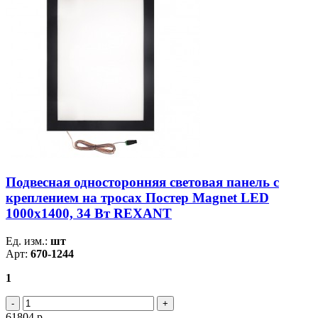
Подвесная односторонняя световая панель с
креплением на тросах Постер Magnet LED
1000х1400, 34 Вт REXANT
Ед. изм.:
шт
Арт:
670-1244
1
61804
р.