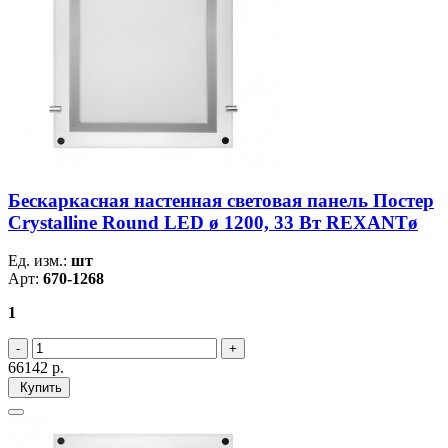
Бескаркасная настенная световая панель Постер
Crystalline Round LED ø 1200, 33 Вт REXANTø
Ед. изм.:
шт
Арт:
670-1268
1
66142
р.
Купить