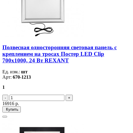
Подвесная односторонняя световая панель с
креплением на тросах Постер LED Clip
700х1000, 24 Вт REXANT
Ед. изм.:
шт
Арт:
670-1213
1
16916
р.
Купить