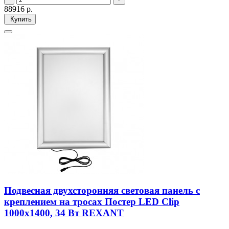
88916
р.
Купить
Подвесная двухсторонняя световая панель с
креплением на тросах Постер LED Clip
1000х1400, 34 Вт REXANT