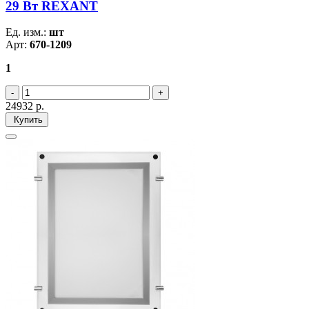
29 Вт REXANT
Ед. изм.:
шт
Арт:
670-1209
1
24932
р.
Купить