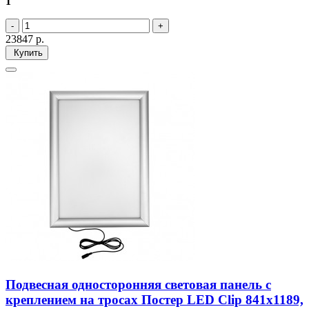
1
23847
р.
Купить
Подвесная односторонняя световая панель с
креплением на тросах Постер LED Clip 841х1189,