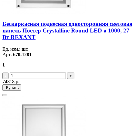
Бескаркасная подвесная односторонняя световая
панель Постер Crystalline Round LED ø 1000, 27
Вт REXANT
Ед. изм.:
шт
Арт:
670-1281
1
74818
р.
Купить