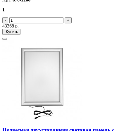
1
43368
р.
Купить
Подвесная двухсторонняя световая панель с