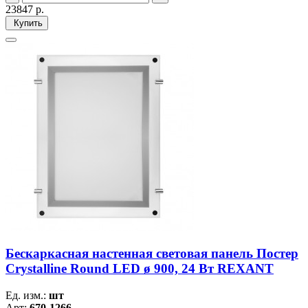
23847
р.
Купить
Бескаркасная настенная световая панель Постер
Crystalline Round LED ø 900, 24 Вт REXANT
Ед. изм.:
шт
Арт:
670-1266