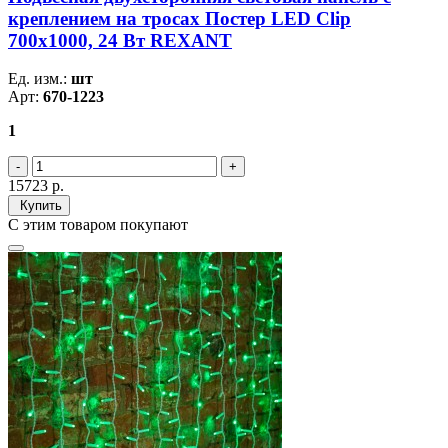
креплением на тросах Постер LED Clip
700х1000, 24 Вт REXANT
Ед. изм.:
шт
Арт:
670-1223
1
15723
р.
Купить
С этим товаром покупают