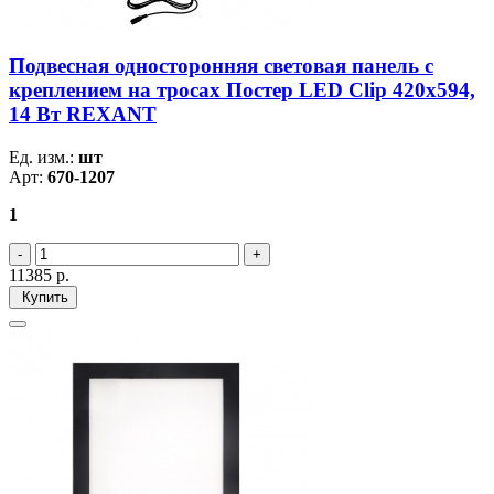
Подвесная односторонняя световая панель с
креплением на тросах Постер LED Clip 420х594,
14 Вт REXANT
Ед. изм.:
шт
Арт:
670-1207
1
11385
р.
Купить