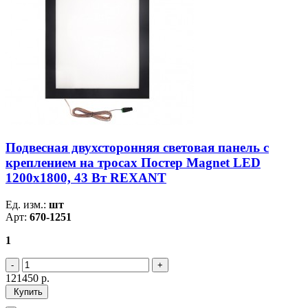
Подвесная двухсторонняя световая панель с
креплением на тросах Постер Magnet LED
1200х1800, 43 Вт REXANT
Ед. изм.:
шт
Арт:
670-1251
1
121450
р.
Купить