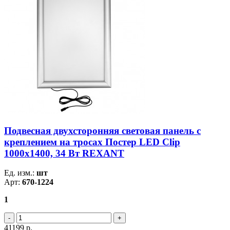
Подвесная двухсторонняя световая панель с
креплением на тросах Постер LED Clip
1000х1400, 34 Вт REXANT
Ед. изм.:
шт
Арт:
670-1224
1
41199
р.