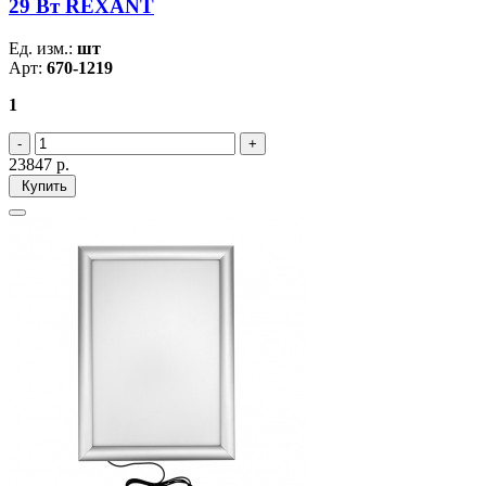
29 Вт REXANT
Ед. изм.:
шт
Арт:
670-1219
1
23847
р.
Купить