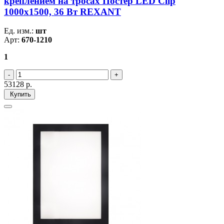
креплением на тросах Постер LED Clip
1000х1500, 36 Вт REXANT
Ед. изм.:
шт
Арт:
670-1210
1
53128
р.
Купить