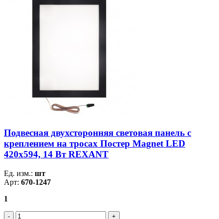
Подвесная двухсторонняя световая панель с
креплением на тросах Постер Magnet LED
420х594, 14 Вт REXANT
Ед. изм.:
шт
Арт:
670-1247
1