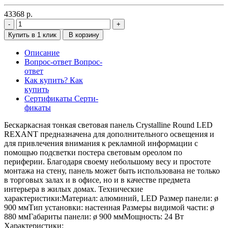
43368
р.
Купить в 1 клик
В корзину
Описание
Вопрос-ответ
Вопрос-
ответ
Как купить?
Как
купить
Сертификаты
Серти-
фикаты
Бескаркасная тонкая световая панель Crystalline Round LED
REXANT предназначена для дополнительного освещения и
для привлечения внимания к рекламной информации с
помощью подсветки постера световым ореолом по
периферии. Благодаря своему небольшому весу и простоте
монтажа на стену, панель может быть использована не только
в торговых залах и в офисе, но и в качестве предмета
интерьера в жилых домах. Технические
характеристики:Материал: алюминий, LED Размер панели: ø
900 ммТип установки: настенная Размеры видимой части: ø
880 ммГабариты панели: ø 900 ммМощность: 24 Вт
Характеристики: