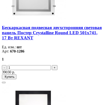
Бескаркасная подвесная двухсторонняя световая
панель Постер Crystalline Round LED 501х741,
17 Вт REXANT
Ед. изм.:
шт
Арт:
670-1286
1
39030
р.
Купить