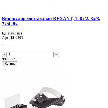
Бинокуляр монтажный REXANT, 1. 8x/2. 3x/3.
7x/4. 8x
Ед. изм.:
шт
Арт:
12-0401
1
887.86
р.
Купить