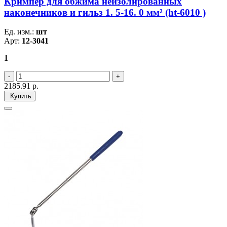
Кримпер для обжима неизолированных
наконечников и гильз 1. 5-16. 0 мм² (ht-6010 )
Ед. изм.:
шт
Арт:
12-3041
1
2185.91
р.
Купить