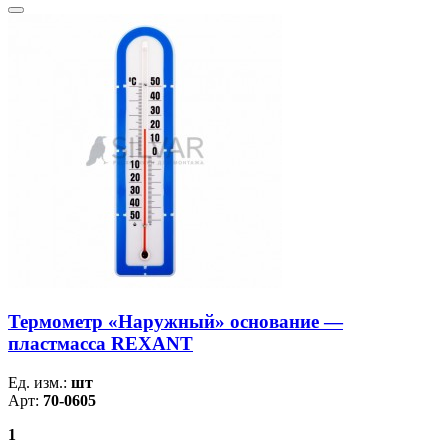
Термометр «Наружный» основание —
пластмасса REXANT
Ед. изм.:
шт
Арт:
70-0605
1