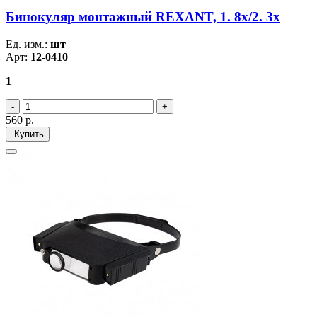
Бинокуляр монтажный REXANT, 1. 8x/2. 3x
Ед. изм.:
шт
Арт:
12-0410
1
560
р.
Купить