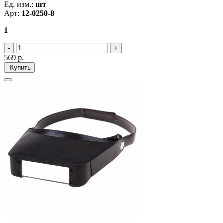
Ед. изм.:
шт
Арт:
12-0250-8
1
569
р.
Купить