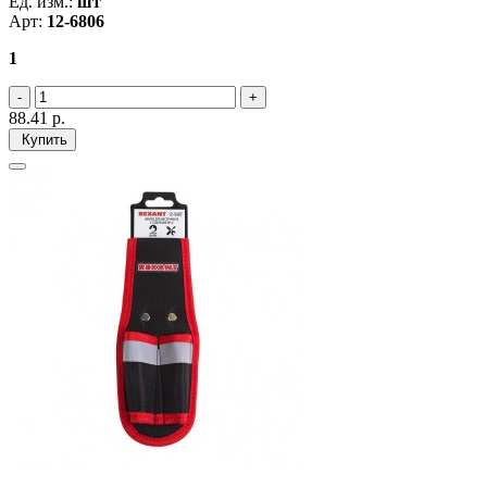
Ед. изм.:
шт
Арт:
12-6806
1
88.41
р.
Купить