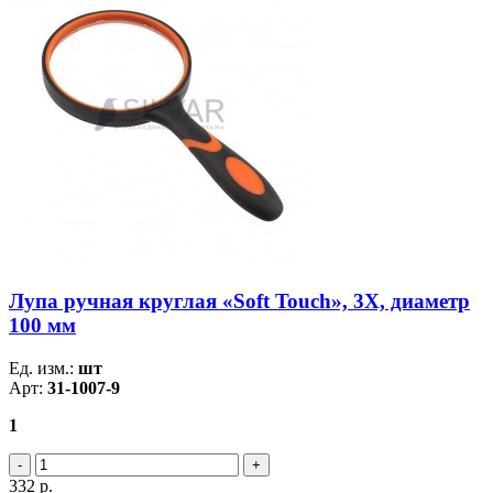
Лупа ручная круглая «Soft Touch», 3X, диаметр
100 мм
Ед. изм.:
шт
Арт:
31-1007-9
1
332
р.