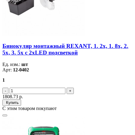
Бинокуляр монтажный REXANT, 1. 2х, 1. 8х, 2.
5х, 3. 5х с 2хLED подсветкой
Ед. изм.:
шт
Арт:
12-0402
1
1808.73
р.
Купить
С этим товаром покупают