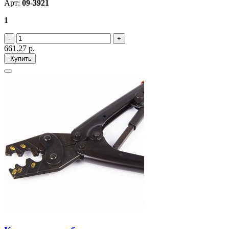
Арт:
09-3921
1
661.27
р.
Купить