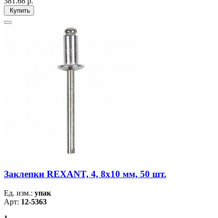
381.68
р.
Купить
Заклепки REXANT, 4, 8x10 мм, 50 шт.
Ед. изм.:
упак
Арт:
12-5363