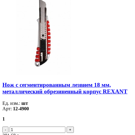
Нож с сегментированным лезвием 18 мм,
металлический обрезиненный корпус REXANT
Ед. изм.:
шт
Арт:
12-4900
1