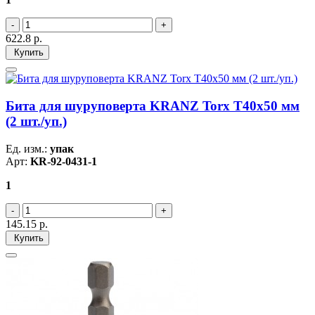
622.8
р.
Купить
Бита для шуруповерта KRANZ Torx T40х50 мм
(2 шт./уп.)
Ед. изм.:
упак
Арт:
KR-92-0431-1
1
145.15
р.
Купить