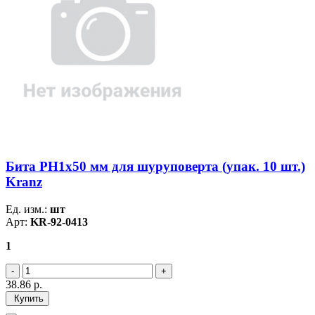
Бита PH1х50 мм для шуруповерта (упак. 10 шт.)
Kranz
Ед. изм.:
шт
Арт:
KR-92-0413
1
38.86
р.
Купить