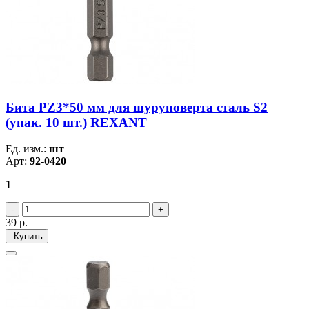
Бита PZ3*50 мм для шуруповерта сталь S2
(упак. 10 шт.) REXANT
Ед. изм.:
шт
Арт:
92-0420
1
39
р.
Купить