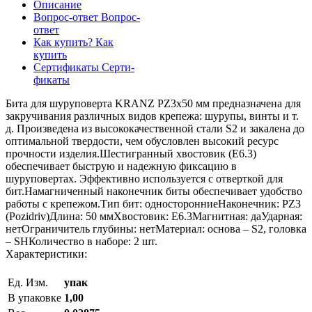
Описание
Вопрос-ответ
Вопрос-
ответ
Как купить?
Как
купить
Сертификаты
Серти-
фикаты
Бита для шуруповерта KRANZ PZ3х50 мм предназначена для
закручивания различных видов крепежа: шурупы, винты и т.
д. Произведена из высококачественной стали S2 и закалена до
оптимальной твердости, чем обусловлен высокий ресурс
прочности изделия.Шестигранный хвостовик (Е6.3)
обеспечивает быструю и надежную фиксацию в
шуруповертах. Эффективно используется с отверткой для
бит.Намагниченный наконечник биты обеспечивает удобство
работы с крепежом.Тип бит: односторонниеНаконечник: PZ3
(Pozidriv)Длина: 50 ммХвостовик: Е6.3Магнитная: даУдарная:
нетОграничитель глубины: нетМатериал: основа – S2, головка
– SHКоличество в наборе: 2 шт.
Характеристики:
Ед. Изм.
упак
В упаковке
1,00