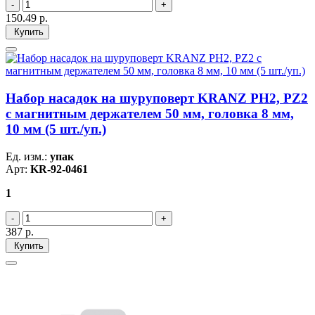
150.49
р.
Купить
Набор насадок на шуруповерт KRANZ PH2, PZ2
с магнитным держателем 50 мм, головка 8 мм,
10 мм (5 шт./уп.)
Ед. изм.:
упак
Арт:
KR-92-0461
1
387
р.
Купить