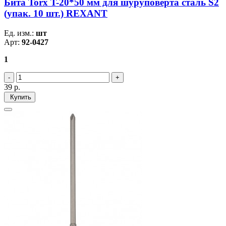
Бита Torx T-20*50 мм для шуруповерта сталь S2
(упак. 10 шт.) REXANT
Ед. изм.:
шт
Арт:
92-0427
1
39
р.
Купить