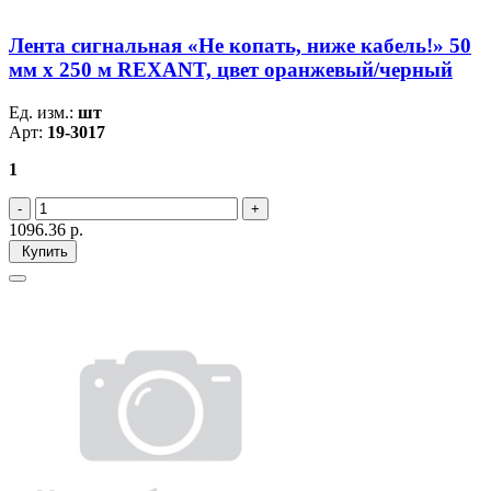
Лента сигнальная «Не копать, ниже кабель!» 50
мм х 250 м REXANT, цвет оранжевый/черный
Ед. изм.:
шт
Арт:
19-3017
1
1096.36
р.
Купить