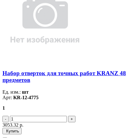
Набор отверток для точных работ KRANZ 48
предметов
Ед. изм.:
шт
Арт:
KR-12-4775
1
3053.32
р.
Купить