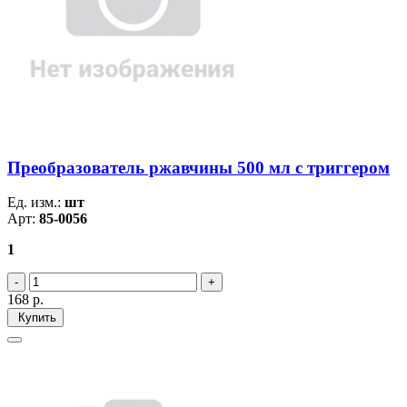
Преобразователь ржавчины 500 мл с триггером
Ед. изм.:
шт
Арт:
85-0056
1
168
р.
Купить