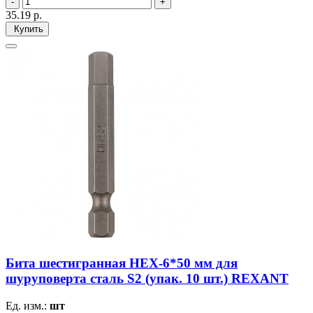
35.19
р.
Купить
Бита шестигранная HEX-6*50 мм для
шуруповерта сталь S2 (упак. 10 шт.) REXANT
Ед. изм.:
шт