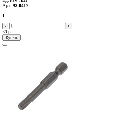
Ед. изм.:
шт
Арт:
92-0417
1
39
р.
Купить