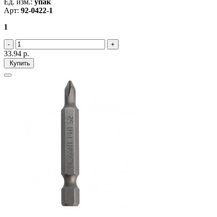
Ед. изм.:
упак
Арт:
92-0422-1
1
33.94
р.
Купить