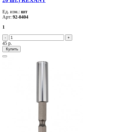
20 шт.) REXANT
Ед. изм.:
шт
Арт:
92-0404
1
45
р.
Купить