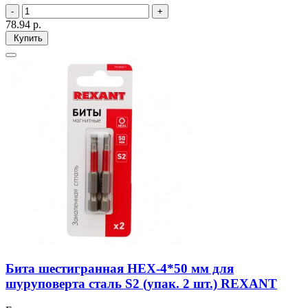
78.94
р.
Купить
Бита шестигранная HEX-4*50 мм для
шуруповерта сталь S2 (упак. 2 шт.) REXANT