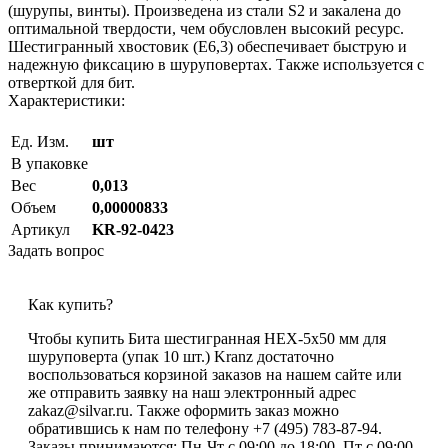
(шурупы, винты). Произведена из стали S2 и закалена до
оптимальной твердости, чем обусловлен высокий ресурс.
Шестигранный хвостовик (Е6,3) обеспечивает быструю и
надежную фиксацию в шуруповертах. Также используется с
отверткой для бит.
Характеристики:
Ед. Изм.
шт
В упаковке
Вес
0,013
Объем
0,00000833
Артикул
KR-92-0423
Задать вопрос
Как купить?
Чтобы купить Бита шестигранная HEX-5х50 мм для
шуруповерта (упак 10 шт.) Kranz достаточно
воспользоваться корзиной заказов на нашем сайте или
же отправить заявку на наш электронный адрес
zakaz@silvar.ru. Также оформить заказ можно
обратившись к нам по телефону +7 (495) 783-87-94.
Заказы принимаются: Пн-Чт с 09:00 до 18:00, Пт с 09:00