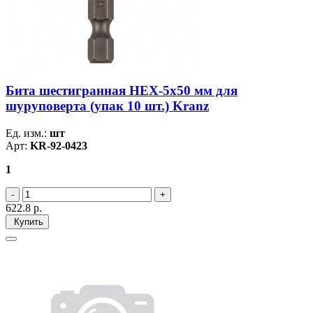
Бита шестигранная HEX-5х50 мм для
шуруповерта (упак 10 шт.) Kranz
Ед. изм.:
шт
Арт:
KR-92-0423
1
622.8
р.
Купить