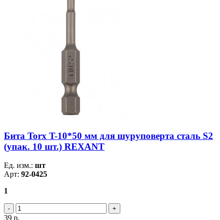
Бита Torx T-10*50 мм для шуруповерта сталь S2
(упак. 10 шт.) REXANT
Ед. изм.:
шт
Арт:
92-0425
1
39
р.