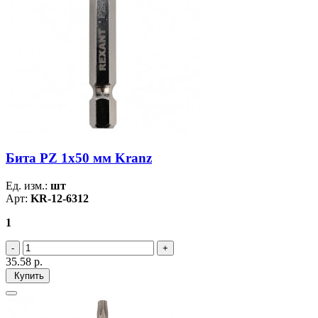
Бита PZ 1x50 мм Kranz
Ед. изм.:
шт
Арт:
KR-12-6312
1
35.58
р.
Купить