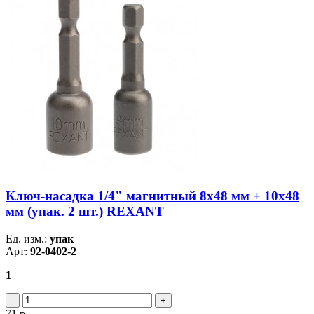
Ключ-насадка 1/4" магнитный 8х48 мм + 10х48
мм (упак. 2 шт.) REXANT
Ед. изм.:
упак
Арт:
92-0402-2
1
71
р.