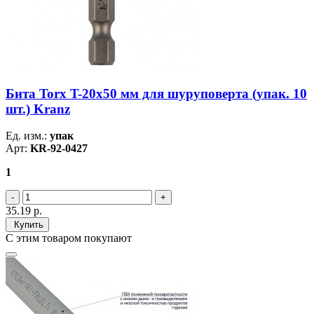
Бита Torx T-20х50 мм для шуруповерта (упак. 10
шт.) Kranz
Ед. изм.:
упак
Арт:
KR-92-0427
1
35.19
р.
Купить
С этим товаром покупают