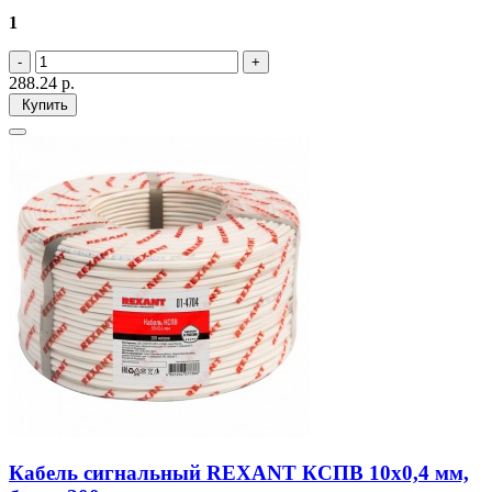
1
288.24
р.
Купить
Кабель сигнальный REXANT КCПB 10х0,4 мм,