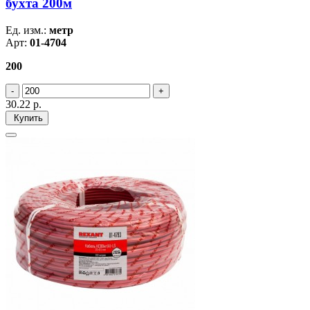
бухта 200м
Ед. изм.:
метр
Арт:
01-4704
200
30.22
р.
Купить