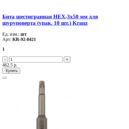
Бита шестигранная HEX-3х50 мм для
шуруповерта (упак. 10 шт.) Kranz
Ед. изм.:
шт
Арт:
KR-92-0421
1
462.5
р.
Купить