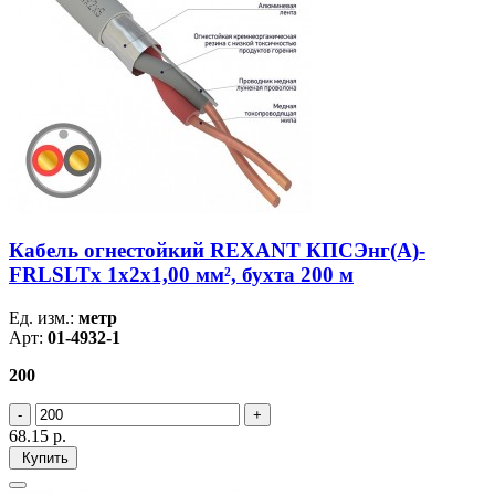
Кабель огнестойкий REXANT КПСЭнг(А)-
FRLSLTx 1x2x1,00 мм², бухта 200 м
Ед. изм.:
метр
Арт:
01-4932-1
200
68.15
р.
Купить