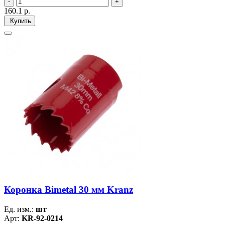
160.1
р.
Купить
Коронка Bimetal 30 мм Kranz
Ед. изм.:
шт
Арт:
KR-92-0214