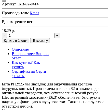
Артикул:
KR-92-0414
Производитель:
Kranz
Ед.измерения:
шт
18.29
р.
Купить в 1 клик
В корзину
Описание
Вопрос-ответ
Вопрос-
ответ
Как купить?
Как
купить
Сертификаты
Серти-
фикаты
Бита PH2х25 мм (насадка) для закручивания крепежа
(шурупы, винты). Произведена из стали S2 и закалена до
оптимальной твердости, чем обусловлен высокий ресурс.
Шестигранный хвостовик (Е6,3) обеспечивает быструю и
надежную фиксацию в шуруповертах. Также используется с
отверткой для бит.