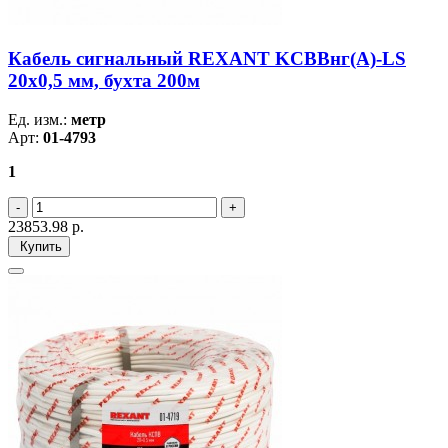
Кабель сигнальный REXANT KСВВнг(А)-LS
20х0,5 мм, бухта 200м
Ед. изм.:
метр
Арт:
01-4793
1
23853.98
р.
Купить