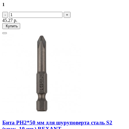
1
45.27
р.
Купить
Бита PH2*50 мм для шуруповерта сталь S2
(упак. 10 шт.) REXANT