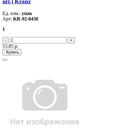
шт.) Kranz
Ед. изм.:
упак
Арт:
KR-92-0430
1
53.85
р.
Купить