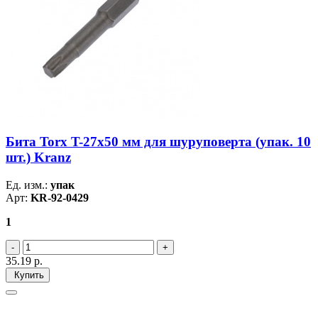
Бита Torx T-27х50 мм для шуруповерта (упак. 10
шт.) Kranz
Ед. изм.:
упак
Арт:
KR-92-0429
1
35.19
р.
Купить